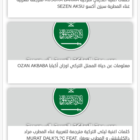
غناء المطربة سيزن أكسو SEZEN AKSU
معلومات عن حياة الممثل التركي اوزان أكبابا OZAN AKBABA
كلمات اغنية ليلى التركية مترجمة للعربية غناء المطرب مراد
دالكليليتش و المطرب بويغار MURAT DALK?L?Ç FEAT.