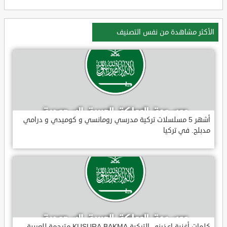
الأكثر مشاهدة من نفس التصنيف
أشهر 5 مسلسلات تركية مدرسي رومانسي و كوميدي و درامي
مدبلج. في تركيا
كلمات أغنية اعذرني التركية KUSURA BAKMA مترجمة للعربية