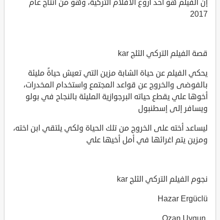
إن الفيلم هو أحد أروع الأفلام التركية، وهو من انتاج عام
2017
قصة الفيلم التركي الثلج kar
يحكي الفيلم عن حياة الشابة مزين التي تعيش حياةً مليئة
بالفوضى والخروج عن قواعد المجتمع واستخدام المخدرات،
أخوها علي يقطع حياته البرجوازية المليئة بالنجاح في بولو
ويسافر إلى إسطنبول
ليساعد أخته على الخروج من تلك الحياة ولكي يلتقي ابن اخته،
ومزين يتم اغرائها في أمل أخيها علي
نجوم الفيلم التركي الثلج kar
Hazar Ergüclü
Ozan Uygun