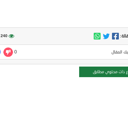
240 مشاهدة
الة:
0
ك المقال
ع ذات محتوي مطابق