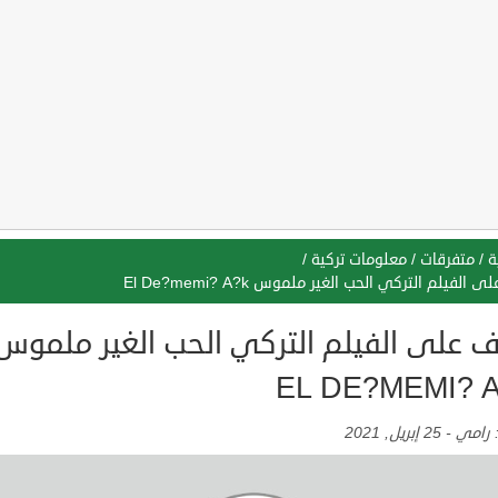
ة
/
متفرقات
/
معلومات تركية
/
 الفيلم التركي الحب الغير ملموس El De?memi? A?k
ف على الفيلم التركي الحب الغير ملموس
EL DE?MEMI? 
:
رامي
-
25 إبريل, 2021