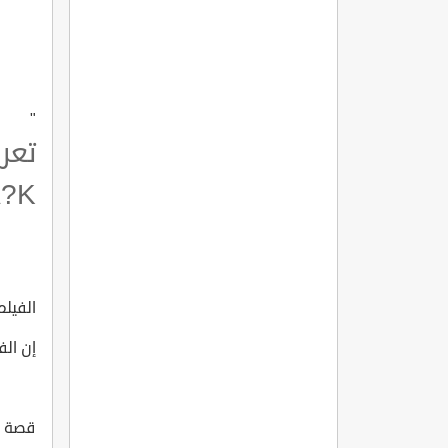
"
تعر
A?K
الفيلم ا
إن الف
قصة الفي