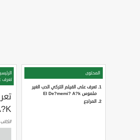
المحتوى
الرئيسي
تعرف على
تعرف على الفيلم التركي الحب الغير
ملموس El De?memi? A?k
تعر
المراجع
A?K
الكاتب