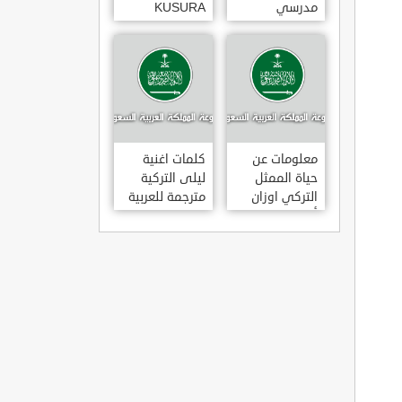
مدرسي
KUSURA
رومانسي و
BAKMA
كوميدي و
مترجمة للعربية
درامي مدبلج.
غناء المطربة
في تركيا
سيزن أكسو
SEZEN AKSU
معلومات عن
كلمات اغنية
حياة الممثل
ليلى التركية
التركي اوزان
مترجمة للعربية
أكبابا OZAN
غناء المطرب
AKBABA
مراد دالكليليتش
و المطرب بويغار
MURAT
DALK?L?Ç
FEAT.
BOYGAR
LEYLA