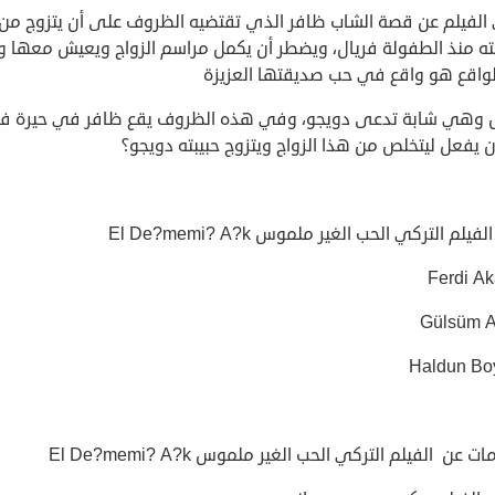
الفيلم عن قصة الشاب ظافر الذي تقتضيه الظروف على أن يتزوج من
ه منذ الطفولة فريال، ويضطر أن يكمل مراسم الزواج ويعيش معها و
واقع هو واقع في حب صديقتها العزيزة
ل وهي شابة تدعى دويجو، وفي هذه الظروف يقع ظافر في حيرة فم
 يفعل ليتخلص من هذا الزواج ويتزوج حبيبته دويجو؟
يلم التركي الحب الغير ملموس El De?memi? A?k
Ferdi Ak
 عن الفيلم التركي الحب الغير ملموس El De?memi? A?k