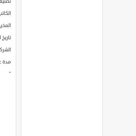
تصنيف
الكاتب: k, Omer Pinar
المخرج: irca
تاريخ انتا
الشركة التي 
مدة عرض 
"