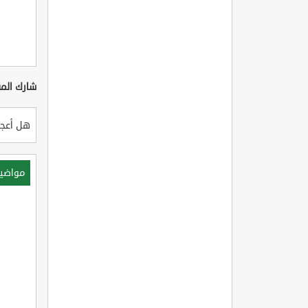
شارك المق
هل أعجب
مواضي