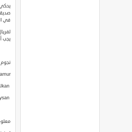
يحكي 
صديقت
في ال
لفريا
يجب أن
نجوم الف
arnur
Gülsüm Alkan
Haldun Boysan
معلومات