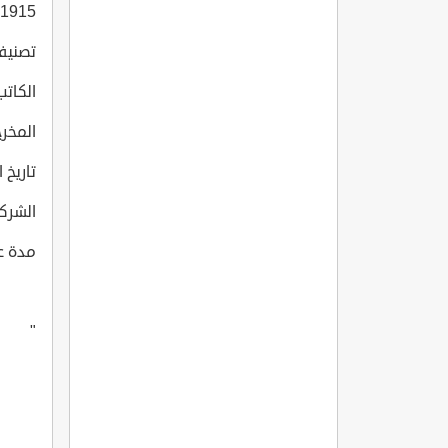
 1915
تصنيف 
الكاتب:  Eseli
المخرج:  Eseli
تاريخ انتا
الشركة الت
مدة عرض 
"