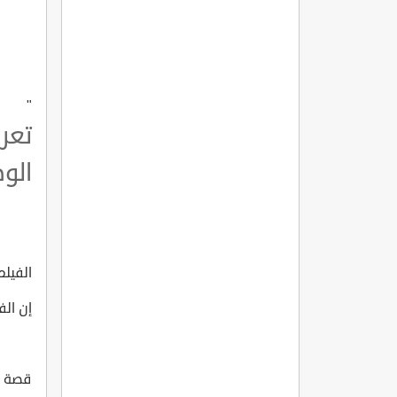
"
تعر
الوطن AM??1915
الفيلم ال
إن الف
قصة الفي