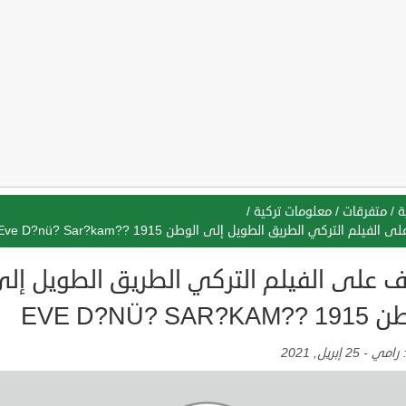
ة
/
متفرقات
/
معلومات تركية
/
الفيلم التركي الطريق الطويل إلى الوطن Eve D?nü? Sar?kam?? 1915
ف على الفيلم التركي الطريق الطويل إل
EVE D?NÜ? SAR?K
:
رامي
-
25 إبريل, 2021