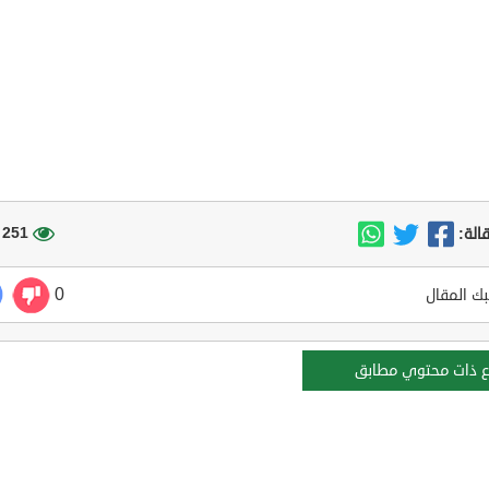
251 مشاهدة
الة:
0
ك المقال
ع ذات محتوي مطابق