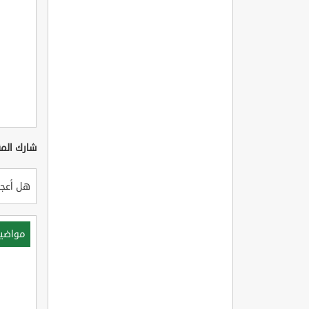
شارك المق
هل أعجب
مواضي