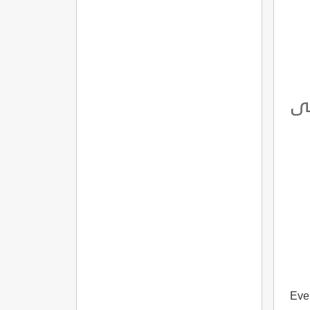
مميزاتها
وشروطها
لى