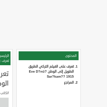
المحتوى
الرئيسي
تعرف على 
تعرف على الفيلم التركي الطريق
الطويل إلى الوطن Eve D?nü?
تعر
Sar?kam?? 1915
الوطن AM?? 1915
المراجع
الكاتب