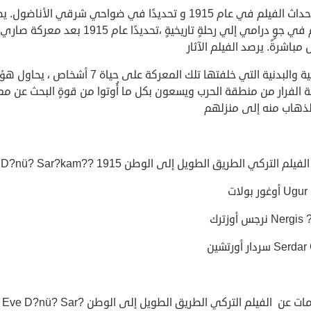
تدور أحداث الفيلم في عام 1915 و تحديدًا في ضواحي شرقي الأناضول.
الفيلم في جوٍ درامي إلي رحلةٍ تاريخيةٍ ،تحديدًا عام 1915 بعد معركة صاري
باشرةً. يرصد الفيلم الآثار
النفسية والبدنية التي خلفتها تلك المعركة على حياة 7 أشخاص ، يح
 الفرار من منطقة الحرب ويسعون بكل ما أُوتوا من قوةٍ البحث عن ممر
للذهاب منه إلى منزلهم
يلم التركي الطريق الطويل إلى الوطن Eve D?nü? Sar?kam?? 1915
أوغور بولات
Ner نرجس أوزترك
S سردار أورتشين
معلومات عن الفيلم التركي الطريق الطويل إلى الوطن Eve D?nü? Sar?