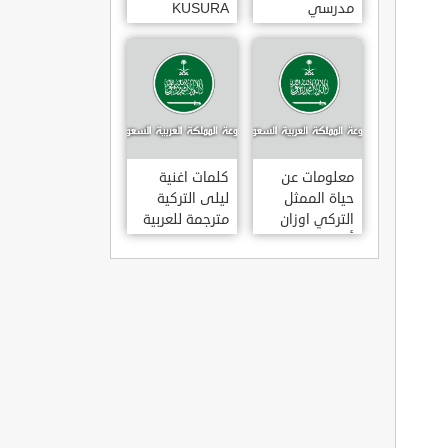
مدرسي
KUSURA
رومانسي و
BAKMA
كوميدي و
مترجمة للعربية
درامي مدبلج.
غناء المطربة
في تركيا
سيزن أكسو
SEZEN AKSU
معلومات عن
كلمات اغنية
حياة الممثل
ليلى التركية
التركي اوزان
مترجمة للعربية
أكبابا OZAN
غناء المطرب
AKBABA
مراد دالكليليتش
و المطرب بويغار
MURAT
DALK?L?Ç
FEAT.
BOYGAR
LEYLA