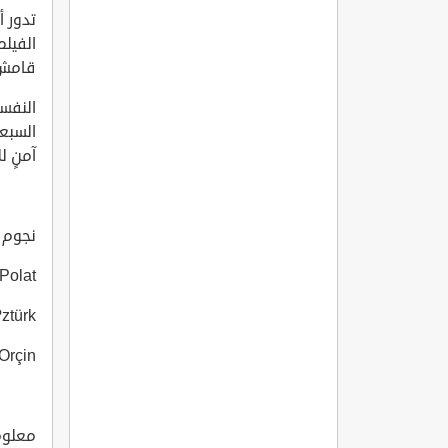
قامش م
السبعة
آمنٍ 
نجوم الف
Ugur Polat 
gis ?ztürk
erdar Orçin