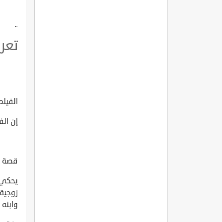
"
تعرف
الفيلم ا
إن الف
قصة الف
يحكي 
زوجية
وابنه 