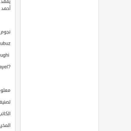
يفقد 
أحمد ف
نجوم ال
kubuz
Sebnem Hassanisoughi
?ykü Karayel
معلومات
تصنيف
الكاتب: mirkubuz
المخرج: mirkubuz