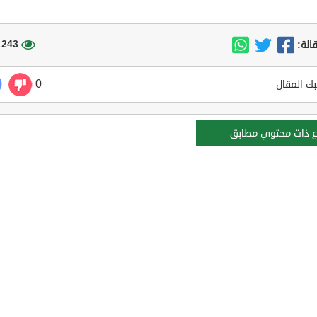
243 مشاهدة
الة:
0
ك المقال
ع ذات محتوي مطابق