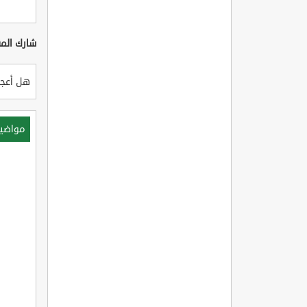
شارك المق
هل أعجب
مواضي