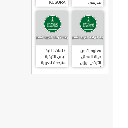
مدرسي
KUSURA
رومانسي و
BAKMA
كوميدي و
مترجمة للعربية
درامي مدبلج.
غناء المطربة
في تركيا
سيزن أكسو
SEZEN AKSU
معلومات عن
كلمات اغنية
حياة الممثل
ليلى التركية
التركي اوزان
مترجمة للعربية
أكبابا OZAN
غناء المطرب
AKBABA
مراد دالكليليتش
و المطرب بويغار
MURAT
DALK?L?Ç
FEAT.
BOYGAR
LEYLA