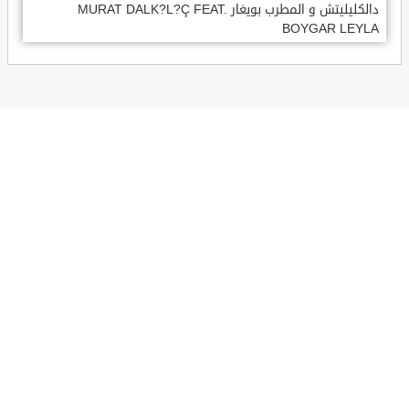
دالكليليتش و المطرب بويغار MURAT DALK?L?Ç FEAT.
BOYGAR LEYLA