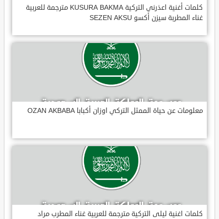
كلمات أغنية اعذرني التركية KUSURA BAKMA مترجمة للعربية
غناء المطربة سيزن أكسو SEZEN AKSU
معلومات عن حياة الممثل التركي اوزان أكبابا OZAN AKBABA
كلمات اغنية ليلى التركية مترجمة للعربية غناء المطرب مراد