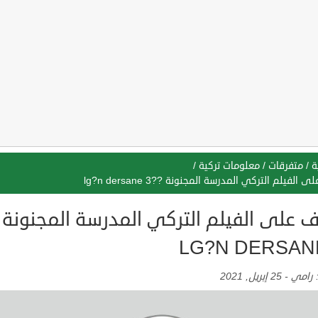
ة
/
متفرقات
/
معلومات تركية
/
 الفيلم التركي المدرسة المجنونة ??lg?n dersane 3
ف على الفيلم التركي المدرسة المجنونة 
LG?N DERSAN
:
رامي
-
25 إبريل, 2021