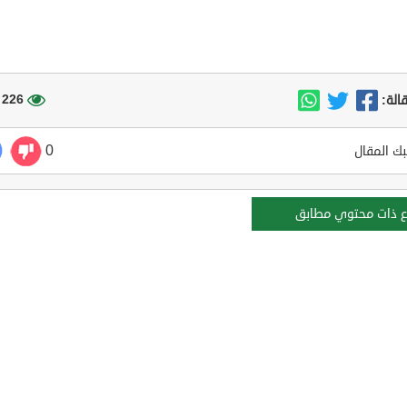
226 مشاهدة
الة:
0
ك المقال
ع ذات محتوي مطابق