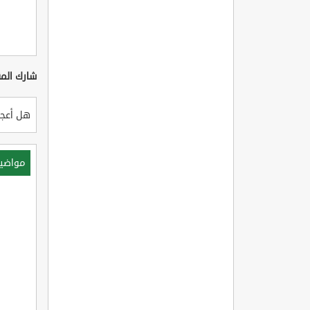
شارك المق
هل أعجب
مواضي