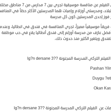
يحكي الفيلم عن منافسة موسيقية تجري بين 7 مدارس من 7 مناط
لاد، ومدرستي أوزلام وإمبات هما المدرستين الأكثر حظاً في المناف
 فوز إحدى المدرستين كون كل مدرسة
فريقاً موسيقياً مميزاً، تجري المنافسة في فندق في انطاليا، وعندما
فضل عازف من مدرسة أوزلم إلى فندق أنطاليا يقع في حب موظفة
فندق ويتغير الكثير منذ حدوث ذلك.
فيلم التركي المدرسة المجنونة ??lg?n dersane 3
Pashan Yil
Duygu ?et
 عن الفيلم التركي المدرسة المجنونة ??lg?n dersane 3