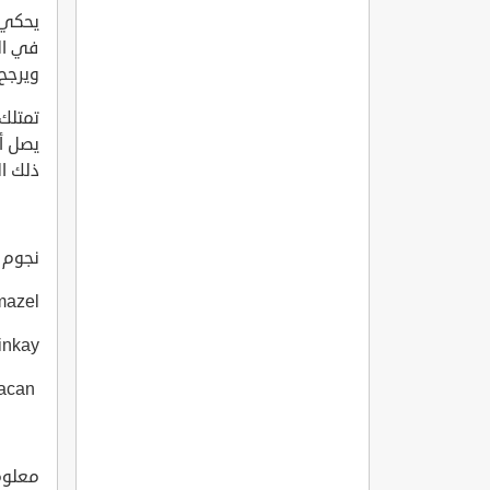
في الب
ويرجح
تمتلك 
يصل أ
ذلك ال
نجوم ال
mazel
inkay
Okan Karacan
معلومات