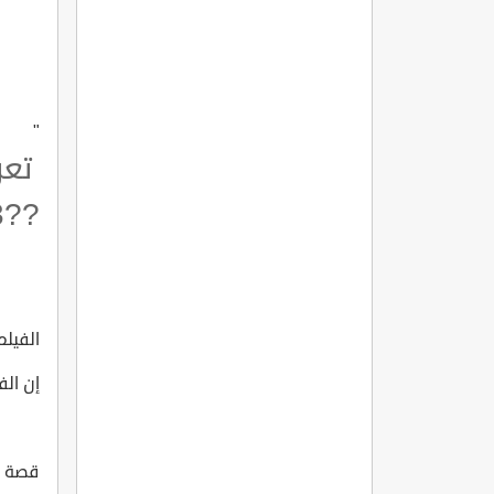
"
تعر
??LG?N DERSANE 3
الفيلم ا
إن الف
قصة الف