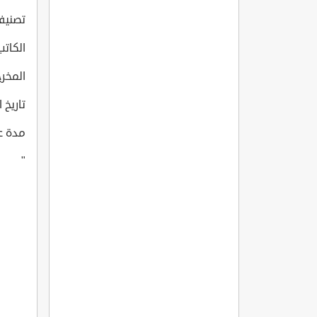
تصنيف
الكاتب: ü, Irfan Saruhan
المخرج: Cetin
تاريخ انتاج
مدة عرض 
"