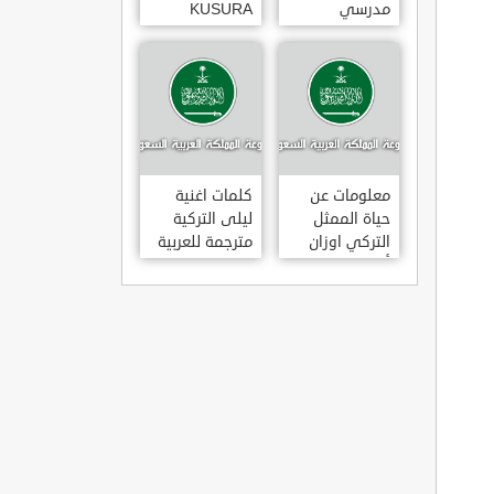
مدرسي
KUSURA
رومانسي و
BAKMA
كوميدي و
مترجمة للعربية
درامي مدبلج.
غناء المطربة
في تركيا
سيزن أكسو
SEZEN AKSU
معلومات عن
كلمات اغنية
حياة الممثل
ليلى التركية
التركي اوزان
مترجمة للعربية
أكبابا OZAN
غناء المطرب
AKBABA
مراد دالكليليتش
و المطرب بويغار
MURAT
DALK?L?Ç
FEAT.
BOYGAR
LEYLA