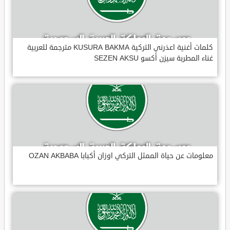
كلمات أغنية اعذرني التركية KUSURA BAKMA مترجمة للعربية
غناء المطربة سيزن أكسو SEZEN AKSU
معلومات عن حياة الممثل التركي اوزان أكبابا OZAN AKBABA