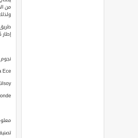
من ال
ولذلك 
طريق ت
إطار ك
نجوم ال
a Ece
ülsoy
konde
معلوما
تصنيف