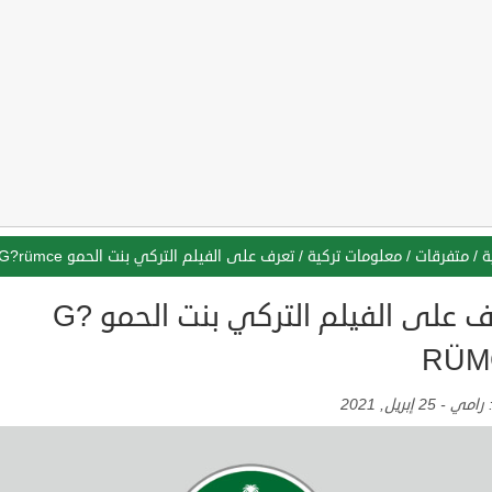
ة
/
متفرقات
/
معلومات تركية
/
تعرف على الفيلم التركي بنت الحمو G?rümce
تعرف على الفيلم التركي بنت الحمو G?
RÜM
:
رامي
-
25 إبريل, 2021