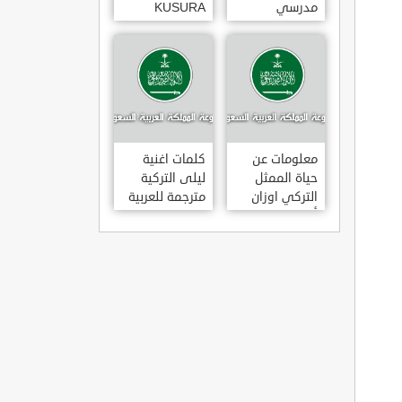
مدرسي
KUSURA
رومانسي و
BAKMA
كوميدي و
مترجمة للعربية
درامي مدبلج.
غناء المطربة
في تركيا
سيزن أكسو
SEZEN AKSU
معلومات عن
كلمات اغنية
حياة الممثل
ليلى التركية
التركي اوزان
مترجمة للعربية
أكبابا OZAN
غناء المطرب
AKBABA
مراد دالكليليتش
و المطرب بويغار
MURAT
DALK?L?Ç
FEAT.
BOYGAR
LEYLA