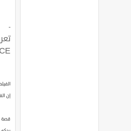
"
CE
الفيلم 
إن الف
قصة الف
يحكي ا