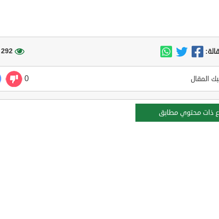
292 مشاهدة
الة:
0
ك المقال
ع ذات محتوي مطابق