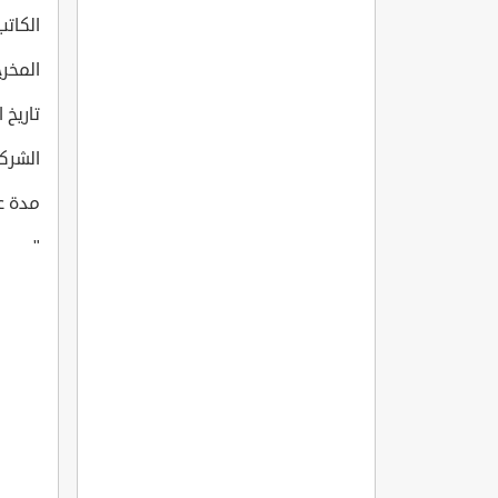
الكاتب:  Ozay
المخرج: Baruonu
تاريخ انتاج
الشركة التي 
مدة عرض 
"