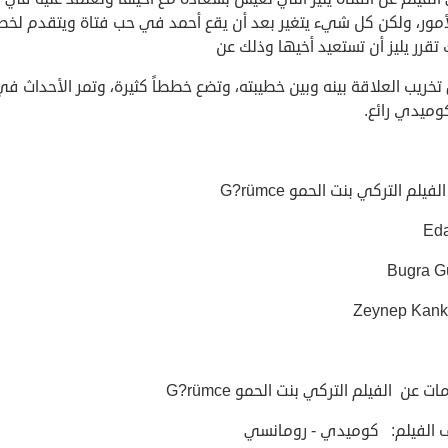
أمور، ولكن كل شيء يتغير بعد أن يقع أحمد في حب فتاة ويتقدم لخطب
تقرر يليز أن تستعيد أخيها وذلك عن
خريب العلاقة بينه وبين خطيبته، وتضع خططاً كثيرة، وتمر الأحداث في
وميدي رائع.
فيلم التركي بنت الحمو G?rümce
Ed
Bugra G
Zeynep Kan
ت عن الفيلم التركي بنت الحمو G?rümce
 الفيلم: كوميدي - رومانسي