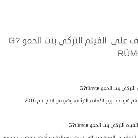
تعرف على الفيلم التركي بنت الحمو G?
RÜM
التركي بنت الحمو G?rümce
يلم هو أحد أروع الأفلام التركية، وهو من انتاج عام 2016
يلم التركي بنت الحمو G?rümce
لفيلم عن الفتاة يليز التي تعيش بسعادة مع أخيها وتعتمد عليه في ك