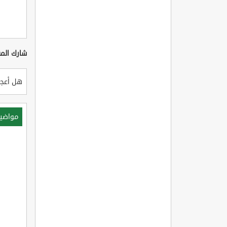
شارك المق
هل أعجب
مواضي