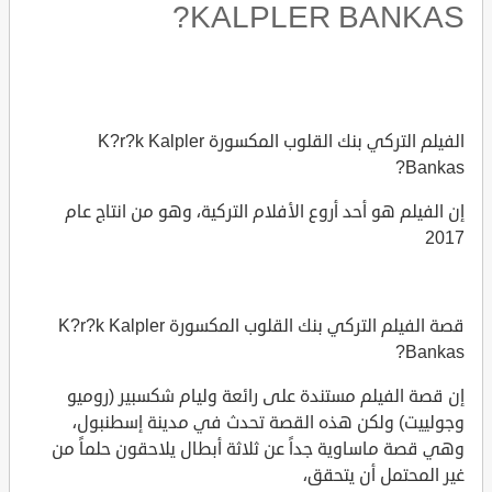
KALPLER BANKAS?
الفيلم التركي بنك القلوب المكسورة K?r?k Kalpler
Bankas?
إن الفيلم هو أحد أروع الأفلام التركية، وهو من انتاج عام
2017
قصة الفيلم التركي بنك القلوب المكسورة K?r?k Kalpler
Bankas?
إن قصة الفيلم مستندة على رائعة وليام شكسبير (روميو
وجولييت) ولكن هذه القصة تحدث في مدينة إسطنبول،
وهي قصة ماساوية جداً عن ثلاثة أبطال يلاحقون حلماً من
غير المحتمل أن يتحقق،