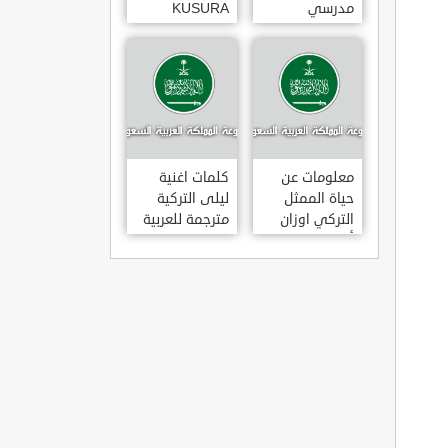
مدرسي
KUSURA
رومانسي و
BAKMA
كوميدي و
مترجمة للعربية
درامي مدبلج.
غناء المطربة
في تركيا
سيزن أكسو
SEZEN AKSU
معلومات عن
كلمات اغنية
حياة الممثل
ليلى التركية
التركي اوزان
مترجمة للعربية
أكبابا OZAN
غناء المطرب
AKBABA
مراد دالكليليتش
و المطرب بويغار
MURAT
DALK?L?Ç
FEAT.
BOYGAR
LEYLA