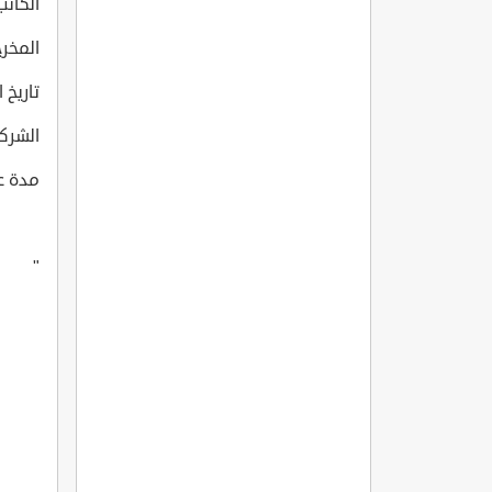
الكاتب: ar, Togan G?kbakar
المخرج: ?kbakar
تاريخ انتا
الشركة ا
مدة عرض 
"