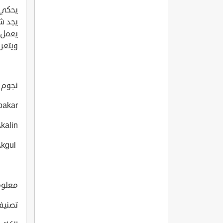
يحكي 
يجد ش
يعمل 
ويتعر
نجوم الف
bakar
kalin
Mehmet Selim Akgul
معلومات
تصنيف