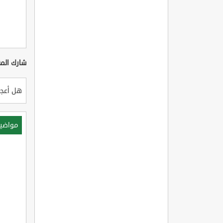
شارك المق
هل أعجب
مواضي