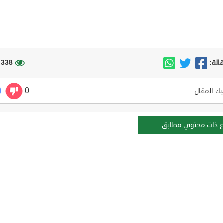
338 مشاهدة
الة:
0
ك المقال
ع ذات محتوي مطابق