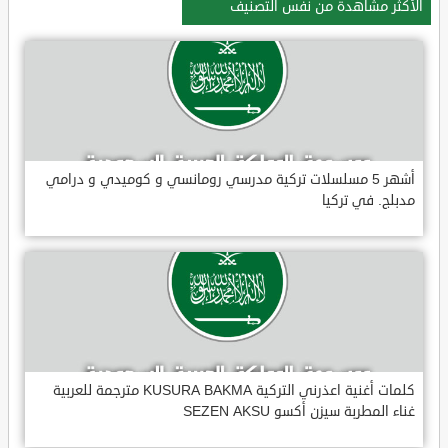
الأكثر مشاهدة من نفس التصنيف
أشهر 5 مسلسلات تركية مدرسي رومانسي و كوميدي و درامي
مدبلج. في تركيا
كلمات أغنية اعذرني التركية KUSURA BAKMA مترجمة للعربية
غناء المطربة سيزن أكسو SEZEN AKSU