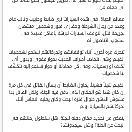
الفيلم بثلاث سيارات تسير في طريق مجهول يخلو تماماً من
أي معلم من
معالم الحياة. في هذه السيارات نرى ضابط وطبيب ونائب عام
وعدد من رجال الشرطة وحفاري قبور وشخصين متهمان
بجريمة قتل. تتوقف السيارات لبرهة بأماكن عديدة في
سهوب الأناضول ثم
تتحرك مرة أخرى. أثناء توقفاتهم وتحركاتهم نستمع لشخصيات
الفيلم وهي تتجاذب أطراف الحديث بحوار عفوي وبدون أي
تكلف أو رسميات. وفي كل محادثة أو حوار نستمع إليه تتكشّف
لنا شخصيات
الفيلم شيئاً فشيئاً. يحاول الضابط أن يسأل القاتل في كل مرة
إن كان هذا هو المكان الذي دفن فيه الجثة، ولكن القاتل بدا
مشوش الذهن طوال فترة البحث وكان يغلبه النعاس أثناء
تحركاتهم بالسيارة، ولم
يتمكن من تحديد مكان دفنه للجثة. هل ستطول رحلتهم في
البحث عن الجثة؟ وهل سيجدونها؟