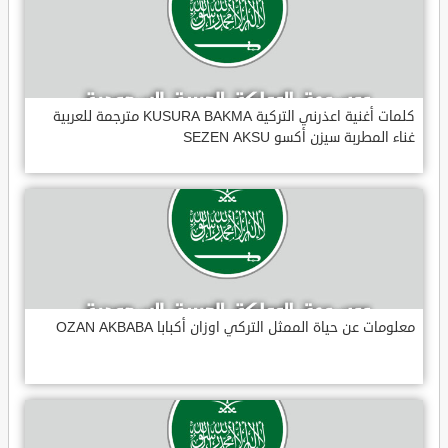
كلمات أغنية اعذرني التركية KUSURA BAKMA مترجمة للعربية
غناء المطربة سيزن أكسو SEZEN AKSU
معلومات عن حياة الممثل التركي اوزان أكبابا OZAN AKBABA