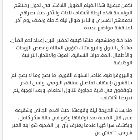
تكمن عبقرية هذا الفيلم الطويل اللافت، في تحول رحلتهم
البوليسية هذه لرحلة اكتشاف للذات والآخر، حيث يجبرهم
تجمعهم القسري والنادر طوال ليلة كاملة ونصف يوم آخر،
لمناقشة مواضيع عديدة
متداخلة ومتشعبة، منها كيفية تحضير اللبن، إعداد لحم الضأن،
مشاكل التبول والبروستاتا، شؤون العائلة وقصص الزوجات
والأطفال، المغامرات النسائية، الموت والانتحار، التراتبية
الوظيفية
والبيروقراطية، عناصر السلوك القويم، ما يصح وما لا يصح، ثم
يناقشون بإسهاب تفاصيل عملهم اليومي. وقبيل الفجر
يتوقفون في قرية مجاورة لتناول الطعام، وبعد الوجبة يتم
تدريجيا اكتشاف
ملابسات الجريمة ليلة وقوعها، حيث اقدم الجاني وشقيقه
على قتل الضحية بعد توثيقها وهو في حالة سكر كامل،
ويكشف سرا كبيرا عندما يعترف بأن ابن الضحية هو ابنه الغير
شرعي، ""فتش عن