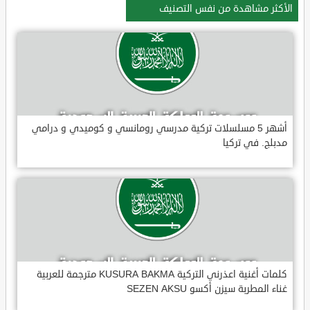
الأكثر مشاهدة من نفس التصنيف
أشهر 5 مسلسلات تركية مدرسي رومانسي و كوميدي و درامي
مدبلج. في تركيا
كلمات أغنية اعذرني التركية KUSURA BAKMA مترجمة للعربية
غناء المطربة سيزن أكسو SEZEN AKSU