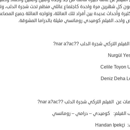
ون كل شهرين مرة واحدة كاجتماع عائلي منظم تحت شجرة الدلب، وت
ثيرة وأحداث عديدة بين أفراد تلك العائلة، وتواجه العائلة جميع المصاع
واحد، الفيلم كوميدي رومانسي مليئة بالدراما المشوقة.
فيلم التركي شجرة الدلب ??nar a?ac?
Nurgül Yes
ت عن الفيلم التركي شجرة الدلب ??nar a?ac?
 الفيلم: كوميدي – درامي – رومانسي
Handan