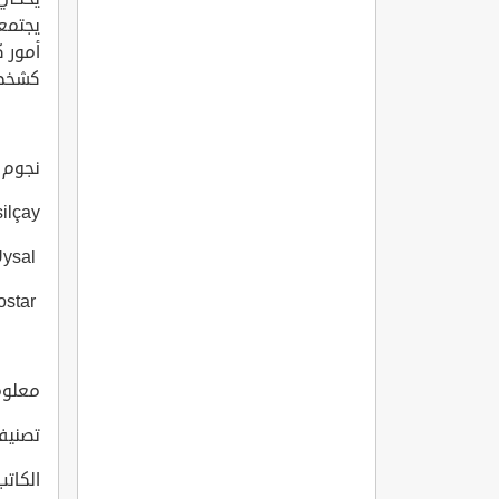
يجتمع
أمور ك
كشخص 
نجوم ال
ilçay
Celile Toyon Uysal
Deniz Deha Lostar
معلوما
تصنيف
الكاتب:  Ipekçi