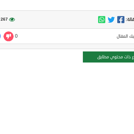
267 مشاهدة
الة:
0
ك المقال
ع ذات محتوي مطابق