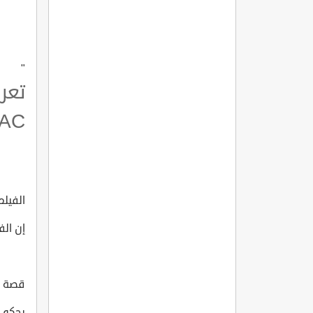
"
تعر
AC?
الفيلم 
إن الف
قصة الف
يحكي ا