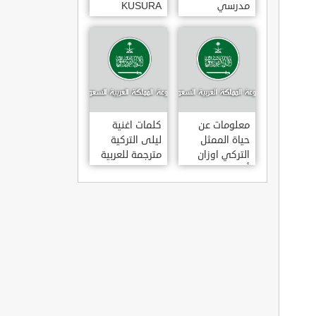
مدرسي
KUSURA
رومانسي و
BAKMA
كوميدي و
مترجمة للعربية
درامي مدبلج.
غناء المطربة
في تركيا
سيزن أكسو
SEZEN AKSU
معلومات عن
كلمات اغنية
حياة الممثل
ليلى التركية
التركي اوزان
مترجمة للعربية
أكبابا OZAN
غناء المطرب
AKBABA
مراد دالكليليتش
و المطرب بويغار
MURAT
DALK?L?Ç
FEAT.
BOYGAR
LEYLA