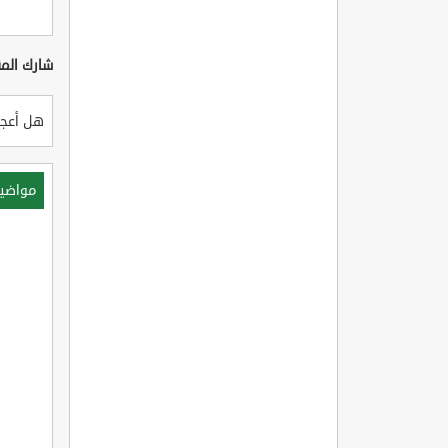
شارك المق
هل أعجب
مواضي