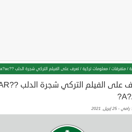
ة
/
متفرقات
/
معلومات تركية
/
تعرف على الفيلم التركي شجرة الدلب ??nar a?ac?
تعرف على الفيلم التركي
A?
:
رامي
-
25 إبريل, 2021