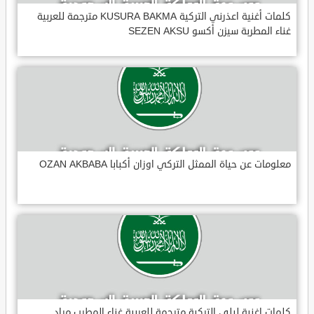
كلمات أغنية اعذرني التركية KUSURA BAKMA مترجمة للعربية
غناء المطربة سيزن أكسو SEZEN AKSU
معلومات عن حياة الممثل التركي اوزان أكبابا OZAN AKBABA
كلمات اغنية ليلى التركية مترجمة للعربية غناء المطرب مراد