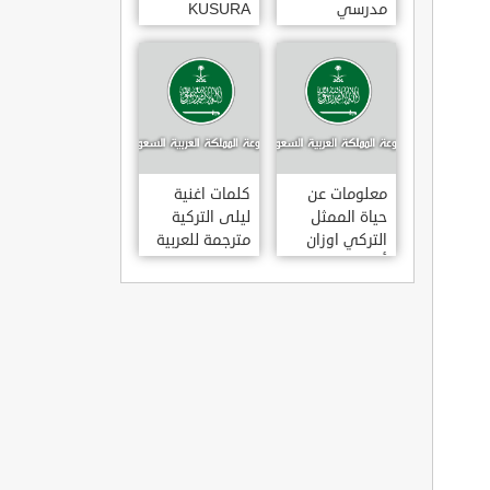
مدرسي
KUSURA
رومانسي و
BAKMA
كوميدي و
مترجمة للعربية
درامي مدبلج.
غناء المطربة
في تركيا
سيزن أكسو
SEZEN AKSU
معلومات عن
كلمات اغنية
حياة الممثل
ليلى التركية
التركي اوزان
مترجمة للعربية
أكبابا OZAN
غناء المطرب
AKBABA
مراد دالكليليتش
و المطرب بويغار
MURAT
DALK?L?Ç
FEAT.
BOYGAR
LEYLA