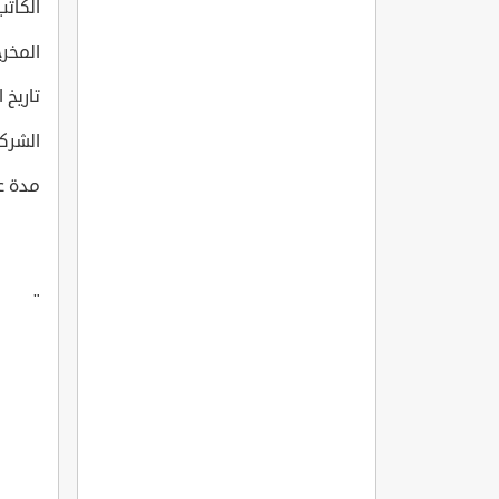
الكاتب: y Tat
المخرج: ücel
تاريخ انتاج
الشركة ا
مدة عرض 
"