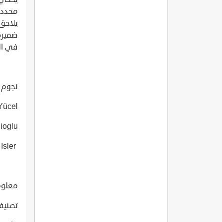
محددة،
يلاحق
ضميره
في الش
نجوم الف
Yücel
ioglu
Nejat Isler
معلومات
تصنيف