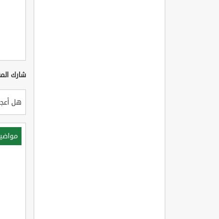
شارك المق
هل أعجب
مواضي