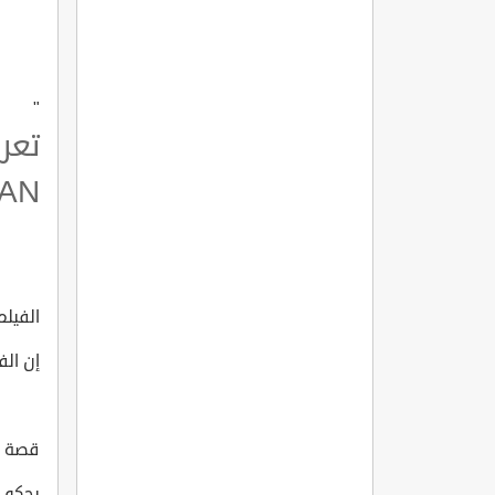
"
AN?
الفيلم ال
إن الف
قصة الفي
يحكي 