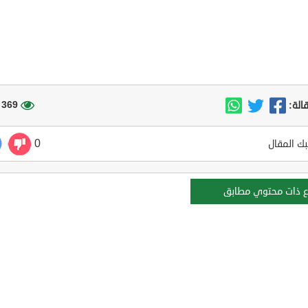
369 مشاهدة
الة:
0
ك المقال
ع ذات محتوي مطابق