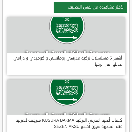
الأكثر مشاهدة من نفس التصنيف
أشهر 5 مسلسلات تركية مدرسي رومانسي و كوميدي و درامي
مدبلج. في تركيا
كلمات أغنية اعذرني التركية KUSURA BAKMA مترجمة للعربية
غناء المطربة سيزن أكسو SEZEN AKSU