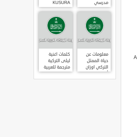
مدرسي
KUSURA
رومانسي و
BAKMA
كوميدي و
مترجمة للعربية
درامي مدبلج.
غناء المطربة
في تركيا
سيزن أكسو
SEZEN AKSU
معلومات عن
كلمات اغنية
Al
حياة الممثل
ليلى التركية
التركي اوزان
مترجمة للعربية
أكبابا OZAN
غناء المطرب
AKBABA
مراد دالكليليتش
و المطرب بويغار
MURAT
DALK?L?Ç
FEAT.
BOYGAR
LEYLA