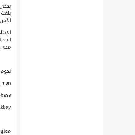
يحكي ا
بلغت م
الأمر
الاحتل
الجميل
مدى ع
نجوم الف
liman
bbass
Akbay
معلومات 