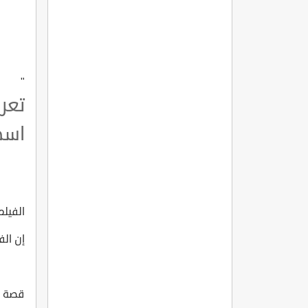
"
تعر
اسطنبول L
الفيلم ال
إن الف
قصة الفي