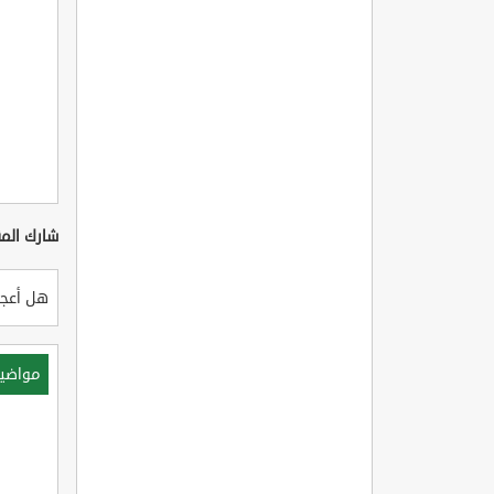
شارك المق
هل أعجب
مواضي