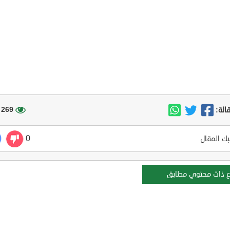
269 مشاهدة
الة:
0
ك المقال
ع ذات محتوي مطابق