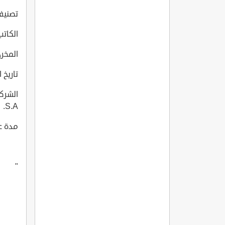
تصنيف
الكاتب: am Abbass, Humeyra Akbay
المخرج: m Abbass, Humeyra Akbay
تاريخ انتاج
S.A.
مدة عرض
"