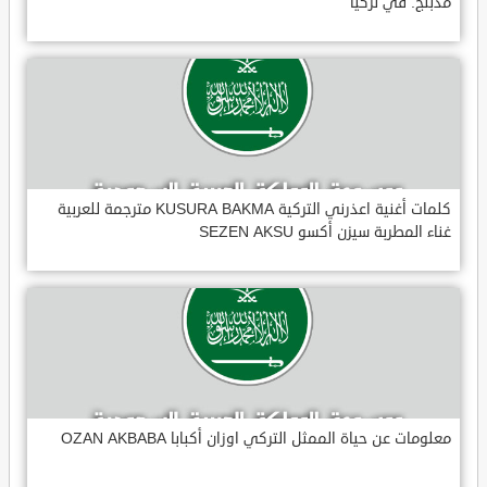
مدبلج. في تركيا
كلمات أغنية اعذرني التركية KUSURA BAKMA مترجمة للعربية
غناء المطربة سيزن أكسو SEZEN AKSU
معلومات عن حياة الممثل التركي اوزان أكبابا OZAN AKBABA