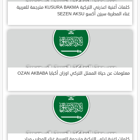
كلمات أغنية اعذرني التركية KUSURA BAKMA مترجمة للعربية
غناء المطربة سيزن أكسو SEZEN AKSU
معلومات عن حياة الممثل التركي اوزان أكبابا OZAN AKBABA
كلمات اغنية ليلى التركية مترجمة للعربية غناء المطرب مراد