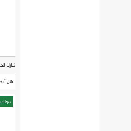
شارك المق
هل أعجب
مواضي