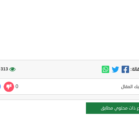
313 مشاهدة
الة:
0
ك المقال
ع ذات محتوي مطابق