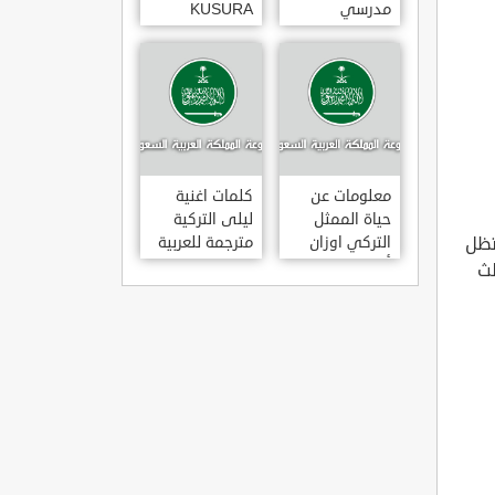
مدرسي
KUSURA
رومانسي و
BAKMA
كوميدي و
مترجمة للعربية
درامي مدبلج.
غناء المطربة
في تركيا
سيزن أكسو
SEZEN AKSU
معلومات عن
كلمات اغنية
حياة الممثل
ليلى التركية
تظل
التركي اوزان
مترجمة للعربية
أكبابا OZAN
غناء المطرب
لث
AKBABA
مراد دالكليليتش
و المطرب بويغار
MURAT
DALK?L?Ç
FEAT.
BOYGAR
LEYLA