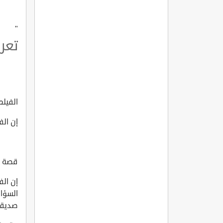
"
تعرف
الفيلم 
إن الف
قصة ال
إن ال
السؤا
صديقا