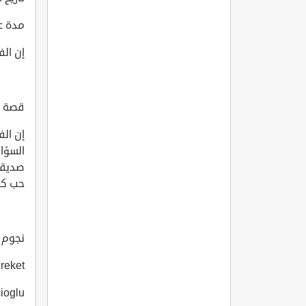
مدة عرض الفيلم
إن الف
قصة ال
إن ال
السؤا
صديقا
حب كل
نجوم ا
reket
ioglu