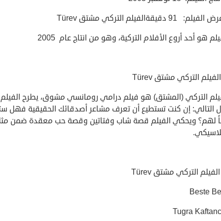
: 91 دقيقةالفيلم التركي مشتق Türev
يلم هو أحد أروع الأفلام التركية، وهو من انتاج عام 2005
فيلم التركي مشتق Türev
فيلم التركي (المشتق) هو فيلم درامي رومانسي مشوق، يطرح الفيلم
ل التالي: إن كنت تستطيع أن تعرف مشاعر أصدقائك الحقيقية فهل س
ً لهم؟ ويحكي الفيلم قصة شاب وفتاتين وقصة حب معقدة ضمن مث
اسيكي.
لفيلم التركي مشتق Türev
Beste Be
Tugra Kaftanc