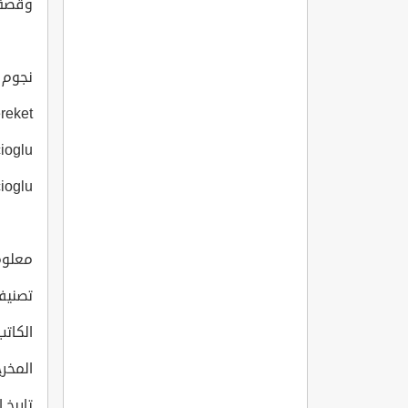
وقصة 
نجوم ا
reket
ioglu
cioglu
معلوما
تصنيف
الكاتب: an Inaç
المخرج: an Inaç
تاريخ انتاج