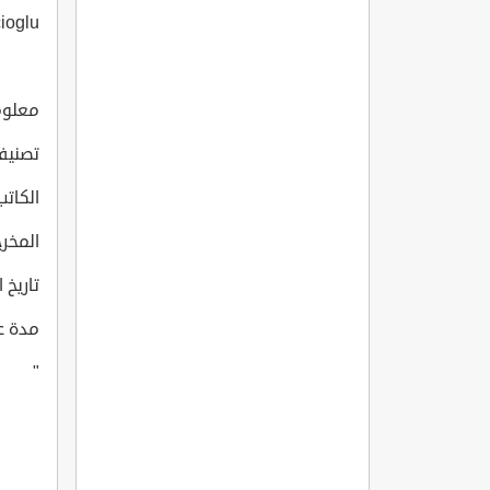
cioglu
معلوما
تصنيف
الكاتب: an Inaç
المخرج: an Inaç
تاريخ انتاج
مدة عرض
"