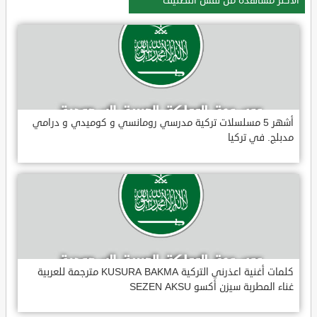
الأكثر مشاهدة من نفس التصنيف
أشهر 5 مسلسلات تركية مدرسي رومانسي و كوميدي و درامي
مدبلج. في تركيا
كلمات أغنية اعذرني التركية KUSURA BAKMA مترجمة للعربية
غناء المطربة سيزن أكسو SEZEN AKSU