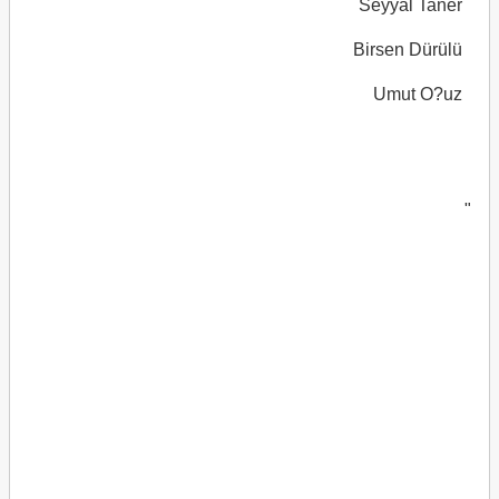
Seyyal Taner
Birsen Dürülü
Umut O?uz
"