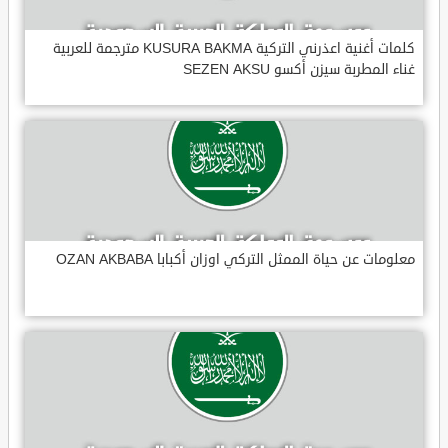
كلمات أغنية اعذرني التركية KUSURA BAKMA مترجمة للعربية
غناء المطربة سيزن أكسو SEZEN AKSU
معلومات عن حياة الممثل التركي اوزان أكبابا OZAN AKBABA