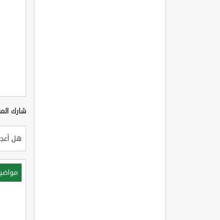
شارك المق
هل أعجب
مواضي