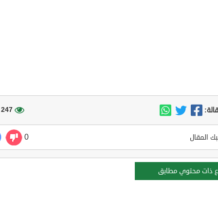
247 مشاهدة
الة:
0
ك المقال
ع ذات محتوي مطابق