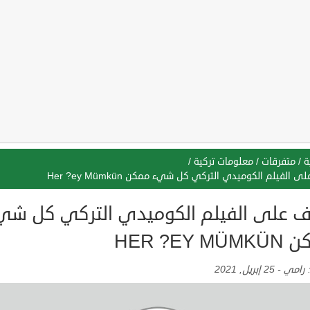
ة
/
متفرقات
/
معلومات تركية
/
 الفيلم الكوميدي التركي كل شيء ممكن Her ?ey Mümkün
ف على الفيلم الكوميدي التركي كل شي
HER ?EY M
:
رامي
-
25 إبريل, 2021