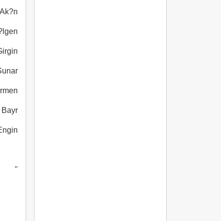
 Ak?n
?lgen
irgin
Sunar
ormen
Bayr?
Engin
"