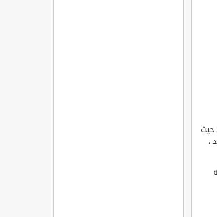
مميزاتها
وشروطها
 حيث
 ،
ة