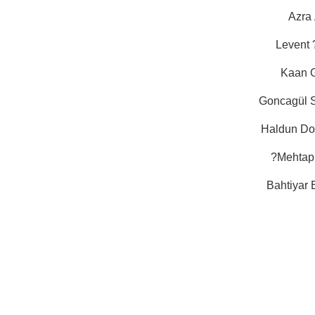
Azra
Levent 
Kaan G
Goncagül 
Haldun D
Mehtap 
Bahtiyar 