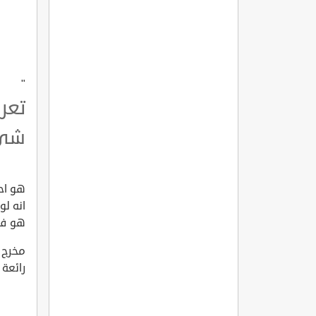
"
تعر
شيء مم
هو احد
انه لو
هو في
مخرج ا
رائعة