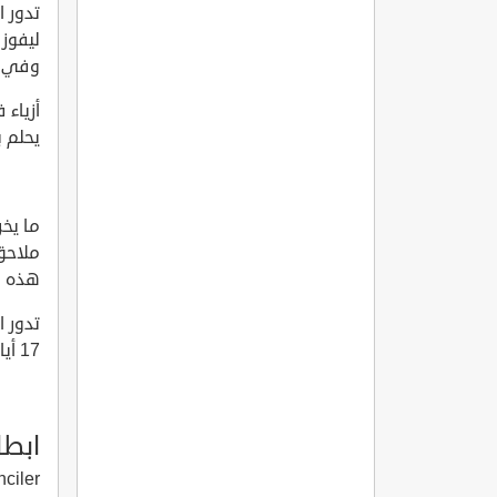
تدور 
ليفوز 
وفي ا
أزياء 
يحلم ب
ما يخر
ملاحق 
هذه ال
17 أيار 2017 ، ومن اخراج المخرج التركي البير بابيا غمور Alper Babaya?mur .
ابطا
nciler