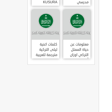
مدرسي
KUSURA
رومانسي و
BAKMA
كوميدي و
مترجمة للعربية
درامي مدبلج.
غناء المطربة
في تركيا
سيزن أكسو
SEZEN AKSU
معلومات عن
كلمات اغنية
حياة الممثل
ليلى التركية
التركي اوزان
مترجمة للعربية
أكبابا OZAN
غناء المطرب
AKBABA
مراد دالكليليتش
و المطرب بويغار
MURAT
DALK?L?Ç
FEAT.
BOYGAR
LEYLA