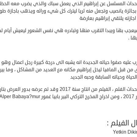
احداث المسلسل عن إبراهيم الذي يعمل سباك والذي يضرب معه الحظ
بجائزة يانصيب وتجعل منه ثريا ليترك كل شيء ورائه ويذهب باجازة طوي
جازته يلتقي إبراهيم بعارضة
فيعجب بها ويبدا التقرب منها وتبادره هي نفس الشعور ليعيش أيام ل
ها .
ب عليه صفوا حياته الجديدة انه يشبه الى درجة كبيرة رجل اعمال وهو 
من قبل المافيا ليخل إبراهيم مكانه مع العديد من المشاكل ، وما بين
حياة وحياته السابقة وحبه الجديد
تدور احداث الفلم ، الفيلم من انتاج سنة 2017 وقد تم عرضه بدور العرض ب
ل الفيلم :
Yetkin Diki