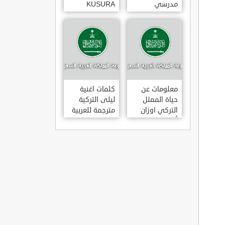
مدرسي
KUSURA
رومانسي و
BAKMA
كوميدي و
مترجمة للعربية
درامي مدبلج.
غناء المطربة
في تركيا
سيزن أكسو
SEZEN AKSU
معلومات عن
كلمات اغنية
حياة الممثل
ليلى التركية
التركي اوزان
مترجمة للعربية
أكبابا OZAN
غناء المطرب
AKBABA
مراد دالكليليتش
و المطرب بويغار
MURAT
DALK?L?Ç
FEAT.
BOYGAR
LEYLA