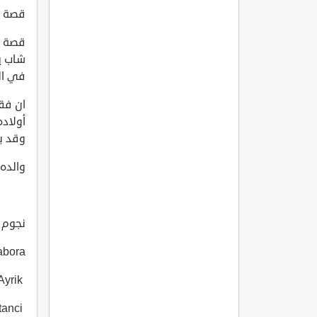
قصة المس
شاب ي
في ال
ان فقد
أولاد
وقد ب
والده.
نجوم الم
li Alabora
Ilker Ayrik إلكر آيريك
Ece Bostanci إيجا بوستانجي