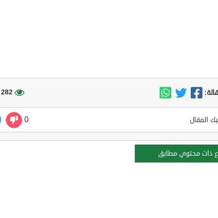
282 مشاهدة
الة:
0
ك المقال
ع ذات محتوي مطابق