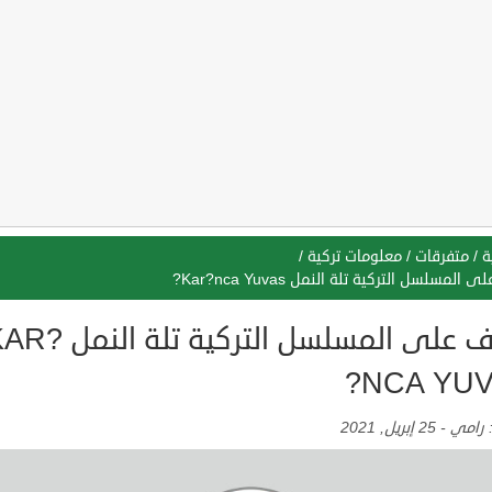
ة
/
متفرقات
/
معلومات تركية
/
المسلسل التركية تلة النمل Kar?nca Yuvas?
تعرف على المسلسل التركية تلة الن
NCA YUV
:
رامي
-
25 إبريل, 2021