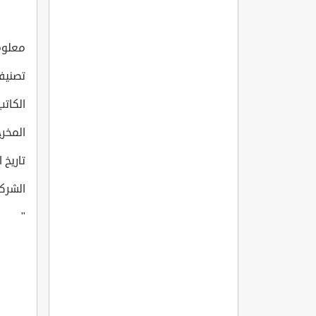
معلومات
تصني
الكاتب: ?
المخرج: er
تاريخ انت
الشركة 
"