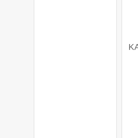
مميزاتها
وشروطها
ة تلة النمل KAR?