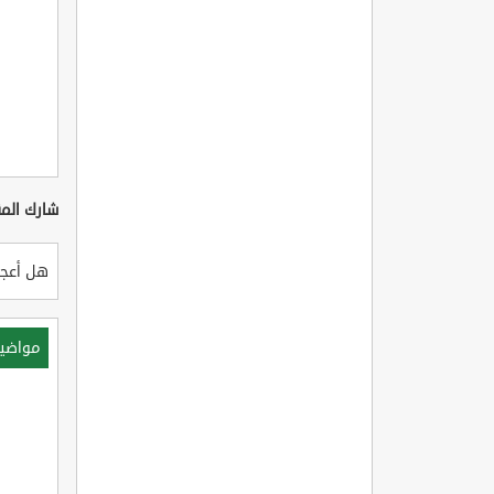
شارك المق
هل أعجب
مواضي