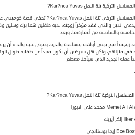
لسل التركية تلة النمل Kar?nca Yuvas?
قصة المسلسل التركي تلة النمل Kar?nca Yuvas? تحكي قصة كوميدي
دعى اندين والذي فقد مؤخراً زوجته، لديه طفلين هما برك وسلين وه
خامسة والسادسة من أعمارهما، وبعد
 زوجته أصبح يرعى أولاده بمساعدة والديه، وعرض عليه والداه أن يرعي
ه في منزلهم، ولكن هل سيرضى أن يكون بعيداً عن طفليه طوال الو
دأ عمله الجديد الذي سيأخذ معظم
سلسل التركية تلة النمل Kar?nca Yuvas?
Memet A محمد علي الابورا