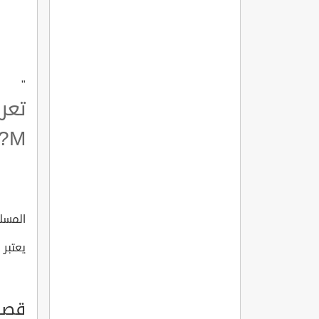
"
تعر
?M
المسلسل ا
يعتبر 