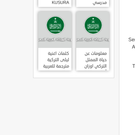
مدرسي
KUSURA
رومانسي و
BAKMA
كوميدي و
مترجمة للعربية
درامي مدبلج.
غناء المطربة
في تركيا
سيزن أكسو
SEZEN AKSU
? ,
A
معلومات عن
كلمات اغنية
حياة الممثل
ليلى التركية
,
التركي اوزان
مترجمة للعربية
أكبابا OZAN
غناء المطرب
AKBABA
مراد دالكليليتش
و المطرب بويغار
MURAT
DALK?L?Ç
FEAT.
BOYGAR
LEYLA