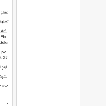
معلومات
تصني
 Ebru
Güler
uk G?l
تاريخ انت
الشركة ا
مدة عر
"