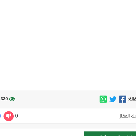
330 مشاهدة
الة:
0
ك المقال