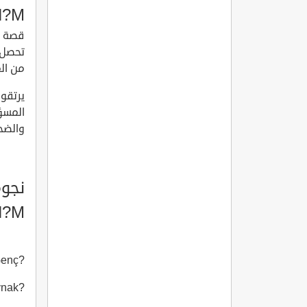
N?M
تحصل 
من الم
يرتقوا
المسؤ
والضحك
N?M
Sermiyan Midyat سارميان ميد
?mer Genç عمر جانتش
?mhur Kaynak أومهور كايناك