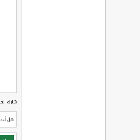
شارك المق
هل أعجب