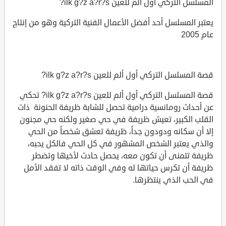
المسلسل التركي أول ألم للعين ilk g?z a?r?s?
يعتبر المسلسل أحد أفضل الأعمال الفنية التركية وهو من إنتاج
عام 2005
قصة المسلسل التركي أول ألم للعين ilk g?z a?r?s?
قصة المسلسل التركي أول ألم للعين ilk g?z a?r?s? تحكي
عن أحداث رومانسية درامية تحصل للشابة ظريفة الحنونة ذات
القلب الكبير، تعيش ظريفة في حي صغير ولكنه حي مجنون
إلا أن سكانه ودودون جداً، ظريفة تعشق شخصاً من الحي
والذي يعتبر الشخص المشهور في كل الحي فالكل يحبه،
ظريفة تتمنى أن تكون معه، يحصل حادث لأخيها وتضطر
ظريفة أن تكرس حياتها له وفي الوقت ذاته لا تفقد الأمل
في الحب الذي ينتظرها.