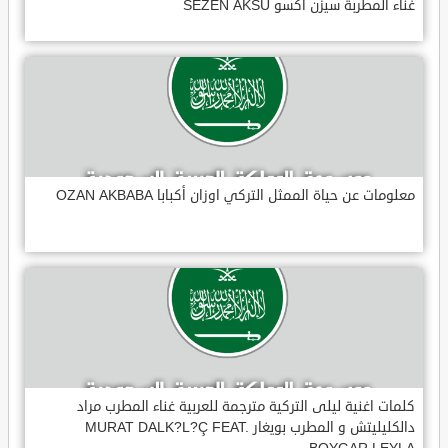
غناء المطربة سيزن أكسو SEZEN AKSU
معلومات عن حياة الممثل التركي اوزان أكبابا OZAN AKBABA
كلمات اغنية ليلى التركية مترجمة للعربية غناء المطرب مراد
دالكليليتش و المطرب بويغار MURAT DALK?L?Ç FEAT.