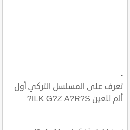
"
تعرف على المسلسل التركي أول
ألم للعين ILK G?Z A?R?S?