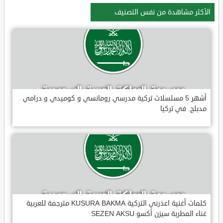
الأكثر مشاهدة من نفس التصنيف
أشهر 5 مسلسلات تركية مدرسي رومانسي و كوميدي و درامي
مدبلج. في تركيا
كلمات أغنية اعذرني التركية KUSURA BAKMA مترجمة للعربية
غناء المطربة سيزن أكسو SEZEN AKSU