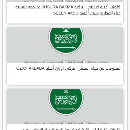
كلمات أغنية اعذرني التركية KUSURA BAKMA مترجمة للعربية
غناء المطربة سيزن أكسو SEZEN AKSU
معلومات عن حياة الممثل التركي اوزان أكبابا OZAN AKBABA
كلمات اغنية ليلى التركية مترجمة للعربية غناء المطرب مراد