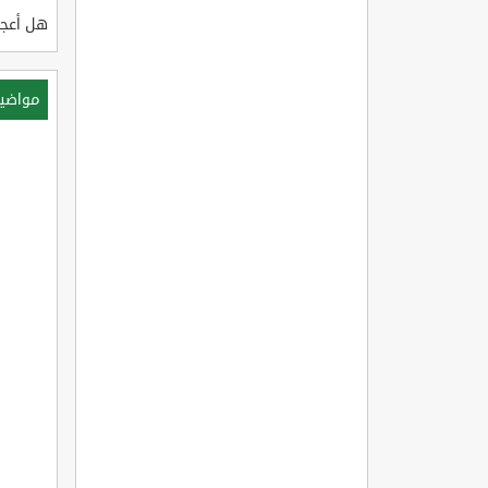
هل أعجب
مواضي