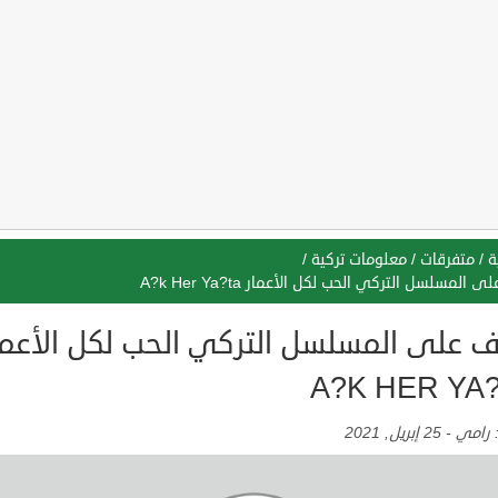
ة
/
متفرقات
/
معلومات تركية
/
 المسلسل التركي الحب لكل الأعمار A?k Her Ya?ta
ف على المسلسل التركي الحب لكل الأعما
A?K HER YA
:
رامي
-
25 إبريل, 2021