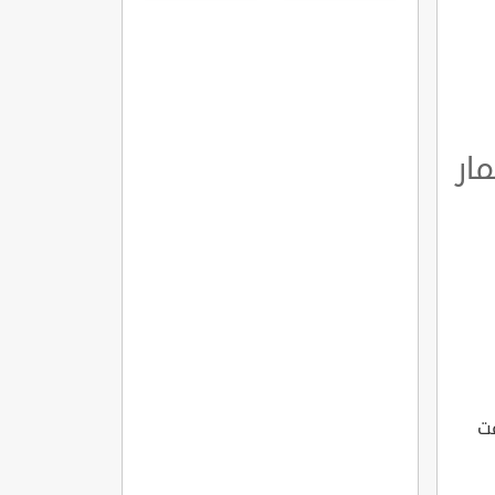
مميزاتها
وشروطها
ار
عت