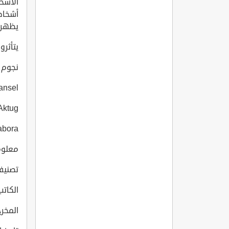
الأشخ
أشخاص 
يظهرا
يتأثر
نجوم ال
nç Aktansel
ep Aktug
ya Alabora
معلومات
تصنيف
الكاتب:  Solpan
المخرج: Çelikezer