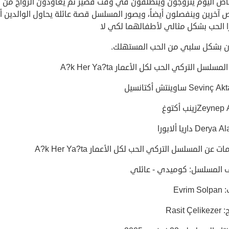
اص اليوم يتزوجون ويتطلقون في وقت قصير ثم يعاودون الزواج من
آخرين وينفصلون أيضاً، ويصور المسلسل قصة عائلة يحاول الوالدين أ
 الحب بشكل مثالي لأطفالهما لكي لا
ون بشكل سلبي من الحب المستهلك.
مسلسل التركي الحب لكل الأعمار A?k Her Ya?ta
Sevi ساوينتش أكتانسيل
Zeynزينب أكتوغ
Der داريا ألابورا
 عن المسلسل التركي الحب لكل الأعمار A?k Her Ya?ta
 المسلسل: كوميدي - عائلي
Evrim
Rasit 