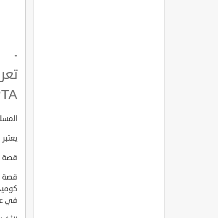
"
تعر
?TA
المسلسل 
يعتبر 
قصة الم
كوميد
في عص