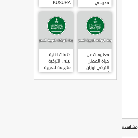
مدرسي
KUSURA
رومانسي و
BAKMA
كوميدي و
مترجمة للعربية
درامي مدبلج.
غناء المطربة
في تركيا
سيزن أكسو
SEZEN AKSU
معلومات عن
كلمات اغنية
حياة الممثل
ليلى التركية
التركي اوزان
مترجمة للعربية
أكبابا OZAN
غناء المطرب
AKBABA
مراد دالكليليتش
و المطرب بويغار
MURAT
DALK?L?Ç
FEAT.
BOYGAR
LEYLA