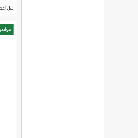
هل أعجب
مواضي