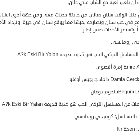
 أن تلعب لعبة مع الشاب علي طان،
 ذلك الوقت سنان يعاني من حادثة حصلت معه، ومن جهة أخرى الشاب
قع في حب سنان وتصارحه بحبها مما يوقع سنان في حيرة، وتزداد الأم
ً وتستمر الأحداث ضمن إطار
دي رومانسي
مسلسل التركي الحب هو كذبة قديمة A?k Eski Bir Yalan
E إمرة أقصوي
Damla  داملا جارجيس أوغلو
Beبينجوم دوغان
 عن المسلسل التركي الحب هو كذبة قديمة A?k Eski Bir Yalan
 المسلسل: كوميدي رومانسي
Itir