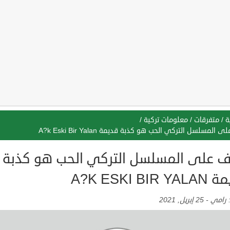
ة
/
متفرقات
/
معلومات تركية
/
 المسلسل التركي الحب هو كذبة قديمة A?k Eski Bir Yalan
ف على المسلسل التركي الحب هو كذبة
A?K ESKI BIR 
:
رامي
-
25 إبريل, 2021