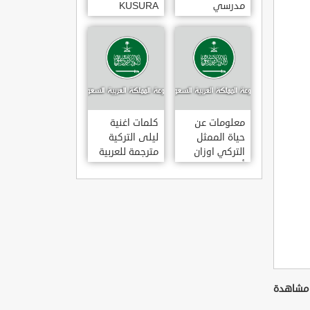
مدرسي
KUSURA
رومانسي و
BAKMA
كوميدي و
مترجمة للعربية
درامي مدبلج.
غناء المطربة
في تركيا
سيزن أكسو
SEZEN AKSU
معلومات عن
كلمات اغنية
حياة الممثل
ليلى التركية
التركي اوزان
مترجمة للعربية
أكبابا OZAN
غناء المطرب
AKBABA
مراد دالكليليتش
و المطرب بويغار
MURAT
DALK?L?Ç
FEAT.
BOYGAR
LEYLA