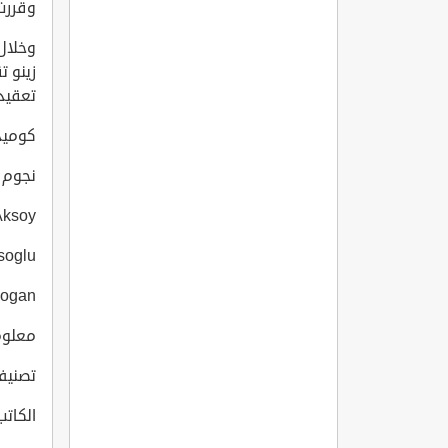
وقررت
وخلال
زينو ت
تعقيدا
كومي
نجوم ال
mre Aksoy
Cercisoglu
güm Dogan
معلومات
تصنيف
الكاتب:  Esen