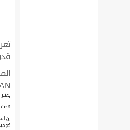
"
تعر
قديمة  YALA
الم
LAN
يعتبر 
قصة الم
كوميد