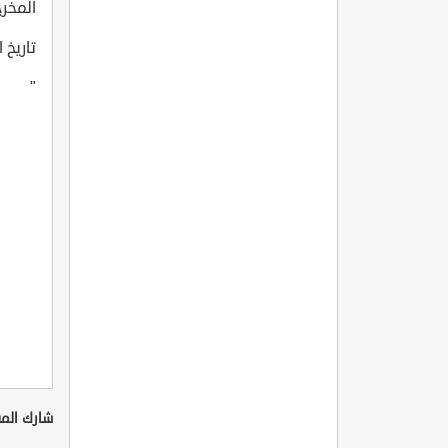
المخرج:  Kaytan
تاريخ انت
"
شارك المق