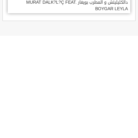
دالكليليتش و المطرب بويغار MURAT DALK?L?Ç FEAT.
BOYGAR LEYLA