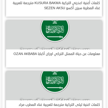
كلمات أغنية اعذرني التركية KUSURA BAKMA مترجمة للعربية
غناء المطربة سيزن أكسو SEZEN AKSU
معلومات عن حياة الممثل التركي اوزان أكبابا OZAN AKBABA
كلمات اغنية ليلى التركية مترجمة للعربية غناء المطرب مراد