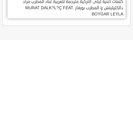
كلمات اغنية ليلى التركية مترجمة للعربية غناء المطرب مراد
دالكليليتش و المطرب بويغار MURAT DALK?L?Ç FEAT.
BOYGAR LEYLA