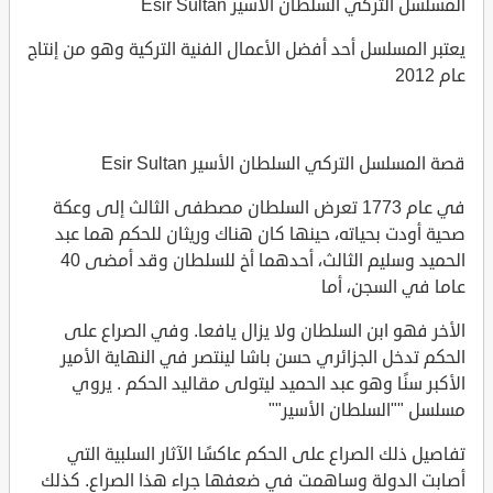
المسلسل التركي السلطان الأسير Esir Sultan
يعتبر المسلسل أحد أفضل الأعمال الفنية التركية وهو من إنتاج
عام 2012
قصة المسلسل التركي السلطان الأسير Esir Sultan
في عام 1773 تعرض السلطان مصطفى الثالث إلى وعكة
صحية أودت بحياته، حينها كان هناك وريثان للحكم هما عبد
الحميد وسليم الثالث، أحدهما أخ للسلطان وقد أمضى 40
عاما في السجن، أما
الأخر فهو ابن السلطان ولا يزال يافعا. وفي الصراع على
الحكم تدخل الجزائري حسن باشا لينتصر في النهاية الأمير
الأكبر سنًا وهو عبد الحميد ليتولى مقاليد الحكم . يروي
مسلسل ""السلطان الأسير""
تفاصيل ذلك الصراع على الحكم عاكسًا الآثار السلبية التي
أصابت الدولة وساهمت في ضعفها جراء هذا الصراع. كذلك