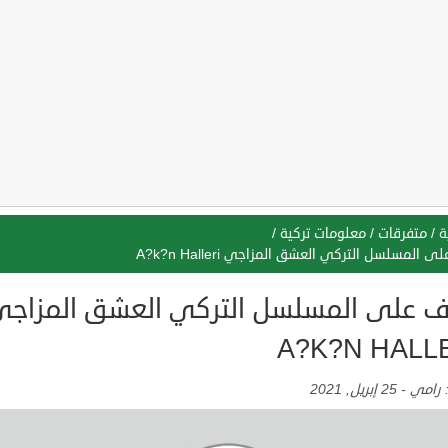
ة
/
متفرقات
/
معلومات تركية
/
 المسلسل التركي العشق المزاجي A?k?n Halleri
ف على المسلسل التركي العشق المزاج
A?K?N HALL
:
رامي
-
25 إبريل, 2021