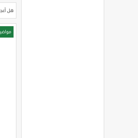
هل أعجب
مواضي