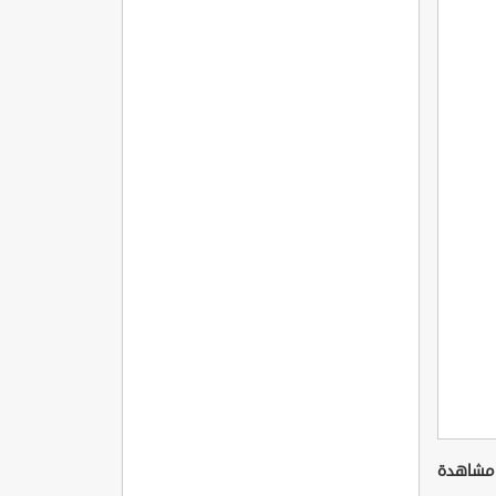
مميزاتها
وشروطها