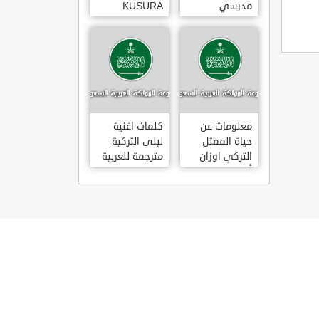
مدرسي
KUSURA
رومانسي و
BAKMA
كوميدي و
مترجمة للعربية
درامي مدبلج.
غناء المطربة
في تركيا
سيزن أكسو
SEZEN AKSU
معلومات عن
كلمات اغنية
حياة الممثل
ليلى التركية
التركي اوزان
مترجمة للعربية
أكبابا OZAN
غناء المطرب
AKBABA
مراد دالكليليتش
و المطرب بويغار
MURAT
DALK?L?Ç
FEAT.
BOYGAR
LEYLA