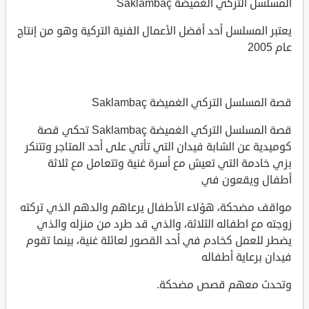
المسلسل التركي الغميضة Saklambaç
يعتبر المسلسل أحد أفضل الأعمال الفنية التركية وهو من إنتاج
عام 2005
قصة المسلسل التركي الغميضة Saklambaç
قصة المسلسل التركي الغميضة Saklambaç تحكي قصة
كوميدية عن الشابة فيدان التي تأتي على أحد المتاجر وتتنكر
بزي خادمة التي تعيش مع أسرة غنية وتتعامل مع ثلاثة
أطفال ويقعون في
مواقف مضحكة، هؤلاء الأطفال يرعاهم والدهم الذي تركته
زوجته مع اطفاله الثلاثة، والذي قد طرد من منزله والذي
يضطر للعمل كخادم في أحد القصور لعائلة غنية، بينما تقوم
فيدان برعاية أطفاله
وتحدث معهم قصص مضحكة.