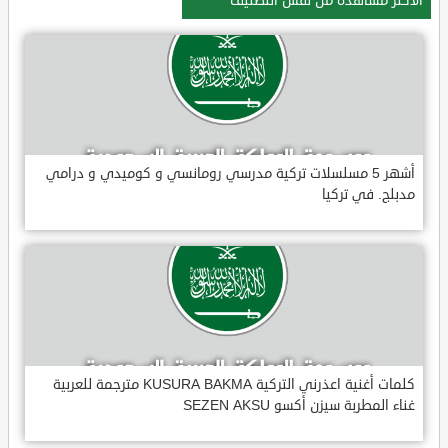
الأكثر مشاهدة من نفس التصنيف
أشهر 5 مسلسلات تركية مدرسي رومانسي و كوميدي و درامي
مدبلج. في تركيا
كلمات أغنية اعذرني التركية KUSURA BAKMA مترجمة للعربية
غناء المطربة سيزن أكسو SEZEN AKSU