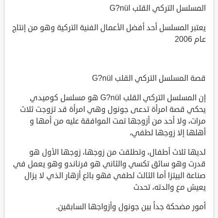
المسلسل التركي القلب G?nül
يعتبر المسلسل أحد أفضل الأعمال الفنية التركية وهو من إنتاج
عام 2006
قصة المسلسل التركي القلب G?nül
إن المسلسل التركي القلب G?nül هو مسلسل كوميدي
يحكي قصة امرأة تدعى جونول وهي امرأة قد تزوجت ثلاث
مرات، ولا أحد من أزوجها تمت الموافقة عليه من أمها و
أهلها إلا زوجها لطفي،
لديها ثلاث أطفال، وتطلقت من زوجها، زوجها الأول هو
قدرت وهو سائق تكسي والثاني هو فرناندو وهو يعمل في
صناعة البيتزا أما الثالث لطفي فهو بائع أزهار الذي لا يزال
يعيش مع والدته، تحدث
أمور مضحكة جداً بين جونول وأزواجها السابقين.