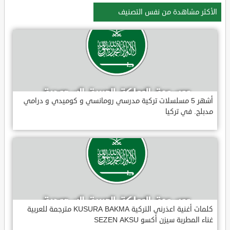
الأكثر مشاهدة من نفس التصنيف
أشهر 5 مسلسلات تركية مدرسي رومانسي و كوميدي و درامي
مدبلج. في تركيا
كلمات أغنية اعذرني التركية KUSURA BAKMA مترجمة للعربية
غناء المطربة سيزن أكسو SEZEN AKSU