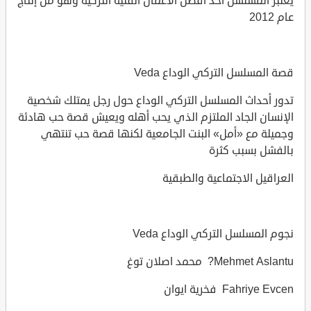
يعتبر المسلسل أحد أفضل الأعمال الفنية التركية وهو من إنتاج
عام 2012
قصة المسلسل التركي الوداع Veda
تدور أحداث المسلسل التركي الوداع حول رجل يمتلك شخصية
الإنسان الجاد الملتزم الذي يحب أهله ويعيش قصة حب هادئة
وجميلة مع «أمل» البنت الجامعية لكنها قصة حب تنتهي
بالفشل بسبب كثرة
العراقيل الاجتماعية والطبقية
نجوم المسلسل التركي الوداع Veda
Mehmet Aslantu? محمد اصلان توغ
Fahriye Evcen فخرية ايوان