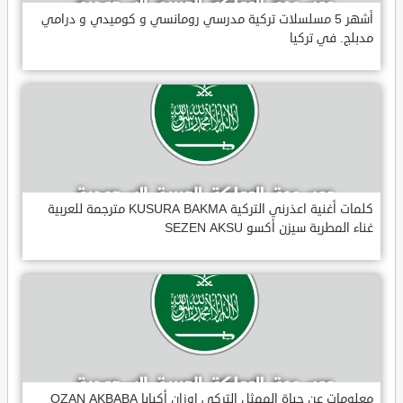
أشهر 5 مسلسلات تركية مدرسي رومانسي و كوميدي و درامي
مدبلج. في تركيا
كلمات أغنية اعذرني التركية KUSURA BAKMA مترجمة للعربية
غناء المطربة سيزن أكسو SEZEN AKSU
معلومات عن حياة الممثل التركي اوزان أكبابا OZAN AKBABA