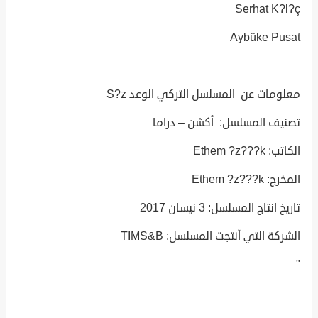
Serhat K?l?ç
Aybüke Pusat
معلومات عن المسلسل التركي الوعد S?z
تصنيف المسلسل: أكشن – دراما
الكاتب: Ethem ?z???k
المخرج: Ethem ?z???k
تاريخ انتاج المسلسل: 3 نيسان 2017
الشركة التي أنتجت المسلسل: TIMS&B
"