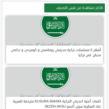
الأكثر مشاهدة من نفس التصنيف
أشهر 5 مسلسلات تركية مدرسي رومانسي و كوميدي و درامي
مدبلج. في تركيا
كلمات أغنية اعذرني التركية KUSURA BAKMA مترجمة للعربية
غناء المطربة سيزن أكسو SEZEN AKSU