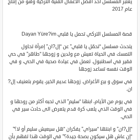
يعتبر المسلسل أحد أفضل الأعمال الفنية التركية وهو من إنتاج
عام 2017
قصة المسلسل التركي تحمل يا قلبي Dayan Yüre?im
يتحدث مسلسل “تحمّل يا قلبي” عن “إل?ان” إمرأة تحاول
التمسك في الحياة تعيش مع ولدين و زوجها “طاهر” في حي
فقير في اسطنبول. تعمل في عيادة صحية في الحي، و في
الوقت نفسه تساعد زوجها
في سوق و بيع الأغراض. زوجها عديم الخير، يقوم بتعنيف إل?
ان.
في يوم من الأيام، ابنها “سليم” الذي تحبه أكثر من روحها و
في الوقت الذي يلعب كرة قدم يتعرض الى حادث سير في
الحي.
“إل?ان” و ابنتها “سيراي” يفكران “هل سيعيش سليم أو لا؟”
“إن عاش هل سيكون بصحة جيدة؟” في الوقت هذا تفهم بأن