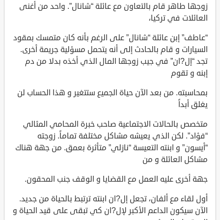
زوجها طاهر قام بالتعاون مع عائلة “شانال”. واحد من أغنى
العائلات في تركيا،
“عاطف” إبن عائلة “شانال” على الرغم بأنه كان متمسك بمقود
السيارات و قام بالحادث إلى أنه يتحمل مسؤلية جريمة أخرى.
تجد “إل?ان” في جيب زوجها المال الذي أخذه بدلا من دم
إبنه و تقوم
بمحاسبته. من بعد الآن حياة الجميع ستتغير و هذا الحساب لن
يغلق أبداً
متخصص بالحالات الاجتماعية صاحب خبرة المحامي المثالي
“فؤاد”. لكن الذي يعيشه مشاكل مختلفة تماماً. زوجته
“أيسون” و ابنته التعيسة “نازلي” متأثرة بعمق. من جهة هناك
مشاكل العائلة و من
جهة أخرى عليه العمل مع القضايا و الوقف جنب المحقون.
أول لقاء مع ألفان، تجعل إل?ان ابنته ترتبط بالحياة من جديد.
الآن سيكون الداعم الأكبر لإل?ان كي تبقى على قيد الحياة و