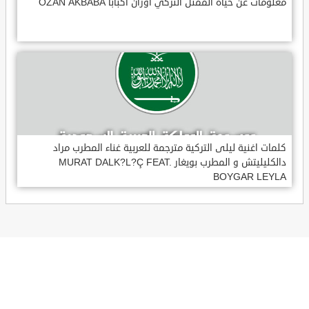
معلومات عن حياة الممثل التركي اوزان أكبابا OZAN AKBABA
كلمات اغنية ليلى التركية مترجمة للعربية غناء المطرب مراد
دالكليليتش و المطرب بويغار MURAT DALK?L?Ç FEAT.
BOYGAR LEYLA