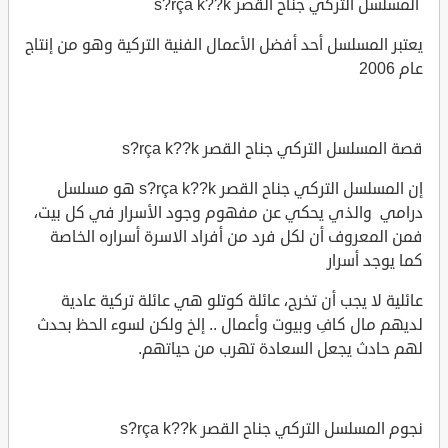
المسلسل التركي جناح القصر s?rça k??k
يعتبر المسلسل أحد أفضل الأعمال الفنية التركية وهو من إنتاج
عام 2006
قصة المسلسل التركي جناح القصر s?rça k??k
إن المسلسل التركي جناح القصر s?rça k??k هو مسلسل
درامي والذي يحكي عن مفهوم وجود الأسرار في كل بيت،
فمن المعروف أن لكل فرد من أفراد الاسرة أسراره الخاصة
كما يوجد أسرار
عائلية لا يجب أن تخرج، عائلة كوتلو هي عائلة تركية عادية
لديهم مال كافِ وبيوت وأعمال .. إلخ ولكن لسوء الحظ بحدث
لهم حادث يجعل السعادة تهرب من حياتهم.
نجوم المسلسل التركي جناح القصر s?rça k??k