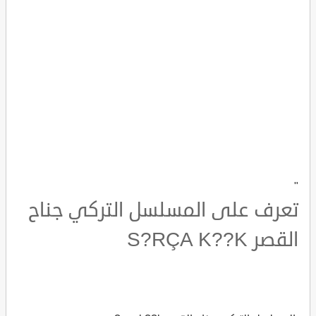
"
تعرف على المسلسل التركي جناح
القصر S?RÇA K??K