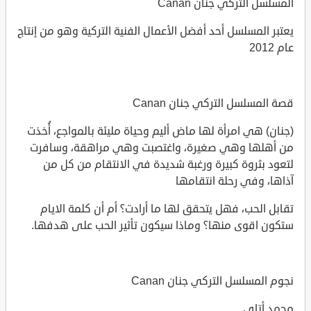
المسلسل التركي جنان Canan
يعتبر المسلسل أحد أفضل الأعمال الفنية التركية وهو من إنتاج
عام 2012
قصة المسلسل التركي جنان Canan
(جنان) هي امرأة لها ماض أليم وحياة مليئة بالمواجع، أُخذت
من أهلها وهي صغيرة، واغتصبت وهي مراهقة، وسافرت
لتعود بثروة كبيرة ورغبة شديدة في الانتقام من كل من
آذاها، وفي رحلة انتقامها
تقابل الحب، فهل يتحقق لها ما أرادت؟ أم أن كلمة الايام
ستكون اقوى منها؟ وماذا سيكون تأثير الحب على هدفها.
نجوم المسلسل التركي جنان Canan
محمد أتاي