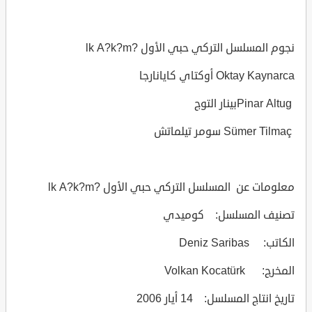
نجوم المسلسل التركي حبي الأول ?lk A?k?m
Oktay Kaynarca أوكتاي كايانارجا
Pinar Altugبينار التوج
Sümer Tilmaç سومر تيلماتش
معلومات عن المسلسل التركي حبي الأول ?lk A?k?m
تصنيف المسلسل: كوميدي
الكاتب: Deniz Saribas
المخرج: Volkan Kocatürk
تاريخ انتاج المسلسل: 14 أيار 2006