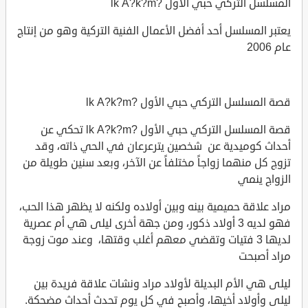
المسلسل التركي حبي الأول ?lk A?k?m
يعتبر المسلسل أحد أفضل الأعمال الفنية التركية وهو من إنتاج
عام 2006
قصة المسلسل التركي حبي الأول ?lk A?k?m
قصة المسلسل التركي حبي الأول ?lk A?k?m تحكي عن
أحداث كوميدية عن شخصين يترعرعان في الحي ذاته، وقد
تزوج كل منهما زواجاً مختلفاً عن الآخر، وبعد سنين طويلة من
الزواج ينمي
مراد علاقة حميمية بينه وبين أولاده ولكنه لا يظهر هذا الحب،
فهو لديه 3 أولاد ذكور، ومن جهة أخرى ليلى هي أم عصرية
لديها 3 فتيات وتقضي معهم أغلب وقتها، وعند موت زوجة
مراد أصبحت
ليلى هي الأم البديلة لأولاد مراد ونشات علاقة فريدة بين
ليلى وأولاد أخيها، وأصبح في كل يوم تحدث أحداث مضحكة.