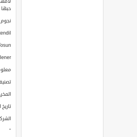
لأمها
حبها م
نجوم ال
endil
Tosun
lener
معلومات
تصنيف ا
المخرج:  ?rvül
تاريخ انت
الشركة ا
"