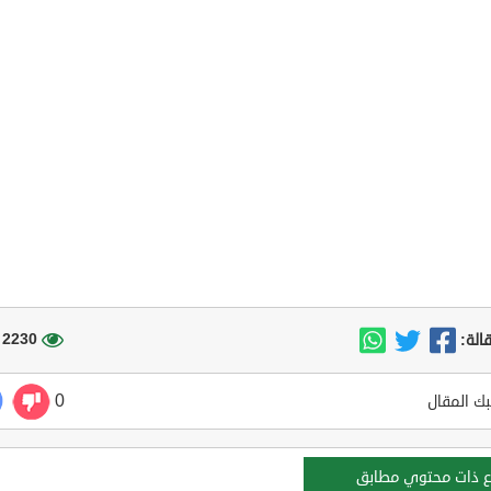
2230 مشاهدة
الة:
0
ك المقال
ع ذات محتوي مطابق