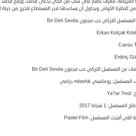
 المريضة، تتعرف باهار على شاب من الحي يدعى محمد، ويقع محمد
ن النظرة الأولى ويحاول أن يساعدها قدر المستطاع لتخرج من حياة ا
مسلسل التركي حب مجنون Bir Deli Sevda
Erkan Kolçak Köst
Cansu 
Erdinç Gü
 عن المسلسل التركي حب مجنون Bir Deli Sevda
لمسلسل: رومانسي &ndash درامي
Ya?ar
اج المسلسل: 1 شباط 2017
لتي أنتجت المسلسل: Pastel Film