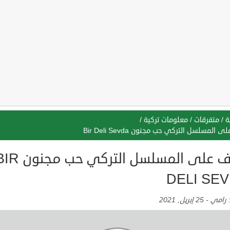
ة
/
متفرقات
/
معلومات تركية
/
 المسلسل التركي حب مجنون Bir Deli Sevda
تعرف على المسلسل التركي حب مج
DELI SE
:
رامي
-
25 إبريل, 2021