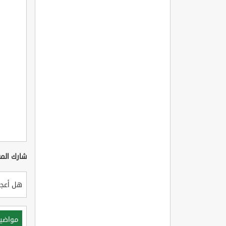
شارك المق
هل أعجب
مواضي