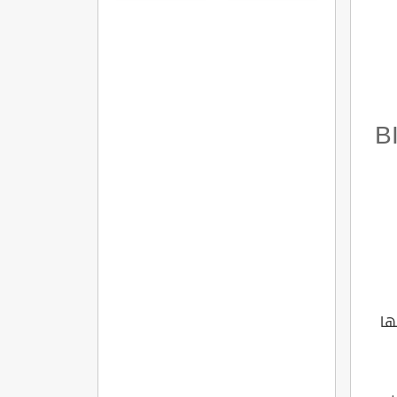
مميزاتها
وشروطها
التركي حب مجنون BIR
ها