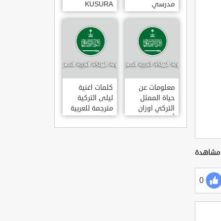
مدرسي
KUSURA
رومانسي و
BAKMA
كوميدي و
مترجمة للعربية
درامي مدبلج.
غناء المطربة
في تركيا
سيزن أكسو
SEZEN AKSU
معلومات عن
كلمات اغنية
حياة الممثل
ليلى التركية
التركي اوزان
مترجمة للعربية
أكبابا OZAN
غناء المطرب
AKBABA
مراد دالكليليتش
و المطرب بويغار
MURAT
DALK?L?Ç
FEAT.
0
BOYGAR
LEYLA