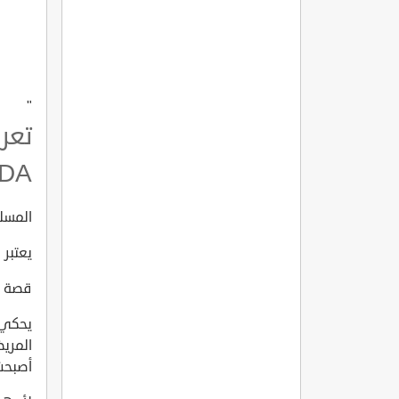
"
VDA
المسلسل 
يعتبر 
قصة الم
يحكي 
المريض
أصبحت 