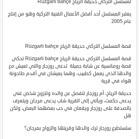
لمسلسل التركي حديقة الرياح Rüzgarli bahçe
يعتبر المسلسل أحد أفضل الأعمال الفنية التركية وهو من إنتاج
عام 2005
قصة المسلسل التركي حديقة الرياح Rüzgarli bahçe
قصة المسلسل التركي حديقة الرياح Rüzgarli bahçe تحكي
قصة رومانسية عن شابة جميلة تدعى روزجار والتي تعيش مع
والدها الذي يعمل كطبيب، وهما يعيشان في أقدم طاحونة
هواء في قرية
حديقة الرياح، أم روزجار تنفصل عن والده وتتزوج شخص غني
يدعى حكمت، ويأتي إلى القرية شاب يدعى مرجان ويتعرف
بالصدفة على روزجار ويقعان في حب بعضهما البعض، ولكن
هل
ستستطيع روزجار ترك والدها وقريتها والزواج بمرجان؟