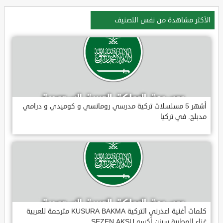
الأكثر مشاهدة من نفس التصنيف
أشهر 5 مسلسلات تركية مدرسي رومانسي و كوميدي و درامي
مدبلج. في تركيا
كلمات أغنية اعذرني التركية KUSURA BAKMA مترجمة للعربية
غناء المطربة سيزن أكسو SEZEN AKSU