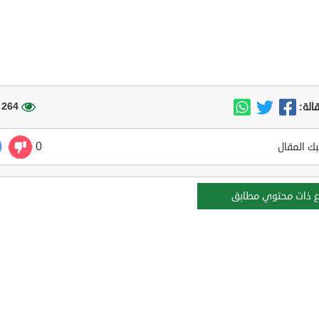
264 مشاهدة
الة:
0
ك المقال
ع ذات محتوي مطابق