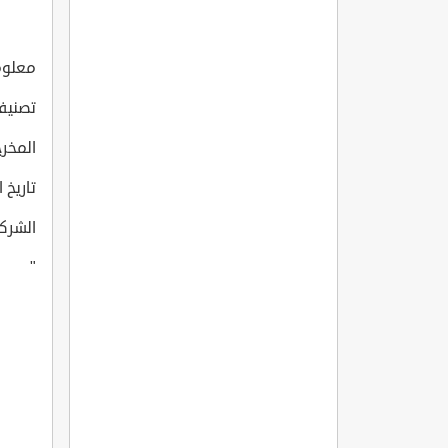
معلومات
تصنيف
المخرج:  Gürtop
تاريخ انت
الشركة ا
"