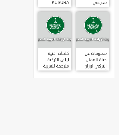
مدرسي
KUSURA
رومانسي و
BAKMA
كوميدي و
مترجمة للعربية
درامي مدبلج.
غناء المطربة
في تركيا
سيزن أكسو
SEZEN AKSU
معلومات عن
كلمات اغنية
حياة الممثل
ليلى التركية
التركي اوزان
مترجمة للعربية
أكبابا OZAN
غناء المطرب
AKBABA
مراد دالكليليتش
و المطرب بويغار
MURAT
DALK?L?Ç
FEAT.
BOYGAR
LEYLA