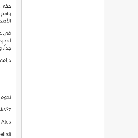
حكي ال
وهم ط
الأصد
في حب 
لمجرد 
جداً،
درام
نجوم ال
Ali Aks?z ع
Ceyda Ates
atur Belirdi