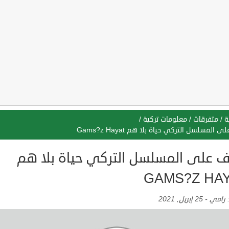
ة
/
متفرقات
/
معلومات تركية
/
 المسلسل التركي حياة بلا هم Gams?z Hayat
ف على المسلسل التركي حياة بلا هم
GAMS?Z HA
:
رامي
-
25 إبريل, 2021