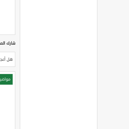
شارك المق
هل أعجب
مواضي