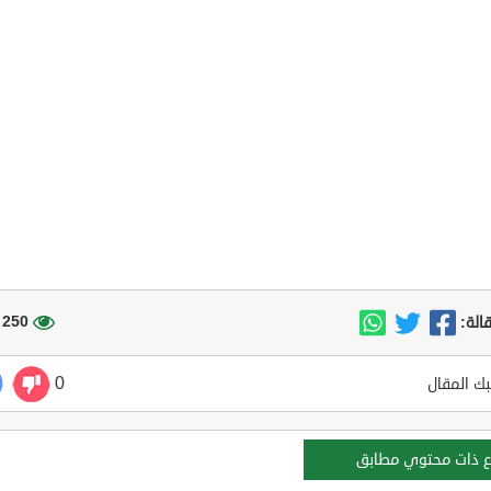
250 مشاهدة
الة:
0
ك المقال
ع ذات محتوي مطابق