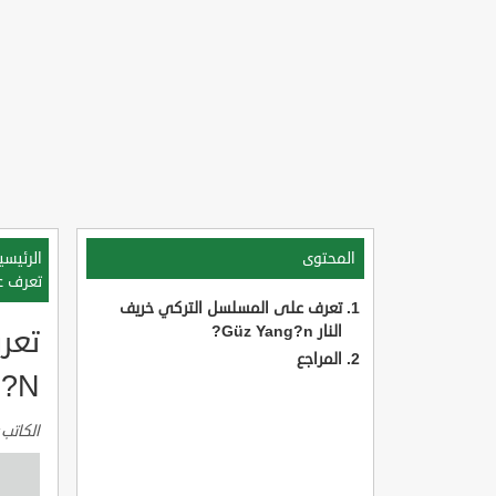
المحتوى
الرئيسي
تعرف على
تعرف على المسلسل التركي خريف
النار Güz Yang?n?
المراجع
?N?
الكاتب