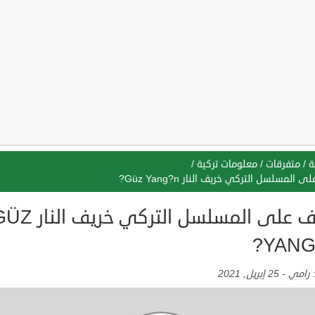
ة
/
متفرقات
/
معلومات تركية
/
 المسلسل التركي خريف النار Güz Yang?n?
تعرف على المسلسل التركي خريف ال
YANG
:
رامي
-
25 إبريل, 2021