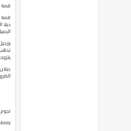
قصة الم
ديلا ا
الجميل
ورحيل 
تذهب د
يتزوج
جيلان 
الظرو
نجوم ال
adet Aksoy