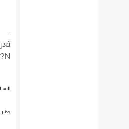
"
?N?
المسلسل 
يعتبر 