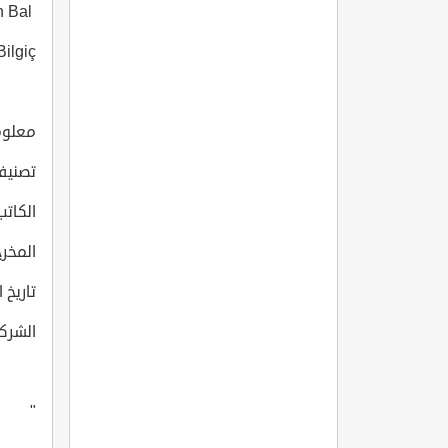
Kenan Balكنان بال
 Sule Bilgiç
معلومات
تصنيف
الكاتب: urdakul
المخرج: 
تاريخ انت
الشركة
"