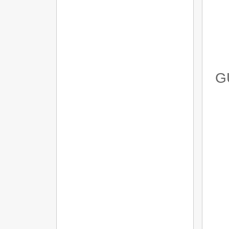
مميزاتها
وشروطها
كي خريف النار GÜZ