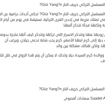
سلسل التركي خريف النار Güz Yang?n?
قصة المسلسل التركي خريف النار Güz Yang?n? تحكي أحداث درامي
لتي تمتلك مزرعة في إحدى القرى التركية، تستيقظ في يوم من أيام الر
ة ولكنها فجأة تتذكر ألمها
زوجها عنها وتتذكر الاسرار التي تركها وتتذكر كيف أنها عاجزة بدونه،
يلا إلى كرم ابنها الأصغر، كرم يحب شابة تدعى جيلان، ويرغب أن
ها، ولكن هنالك مشكلة بين والد
ووالدة كرم السيدة ديلا ولذلك لا يمكن أن يتم هذا الزواج في ظل تلك
ف.
مسلسل التركي خريف النار Güz Yang?n?
Sa سعادات أقصوي