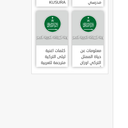
مدرسي
KUSURA
رومانسي و
BAKMA
كوميدي و
مترجمة للعربية
درامي مدبلج.
غناء المطربة
في تركيا
سيزن أكسو
SEZEN AKSU
معلومات عن
كلمات اغنية
حياة الممثل
ليلى التركية
التركي اوزان
مترجمة للعربية
أكبابا OZAN
غناء المطرب
AKBABA
مراد دالكليليتش
و المطرب بويغار
MURAT
DALK?L?Ç
FEAT.
BOYGAR
LEYLA