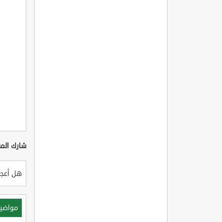
شارك المق
هل أعجب
مواضي